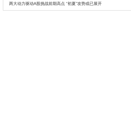
两大动力驱动A股挑战前期高点 “初夏”攻势或已展开