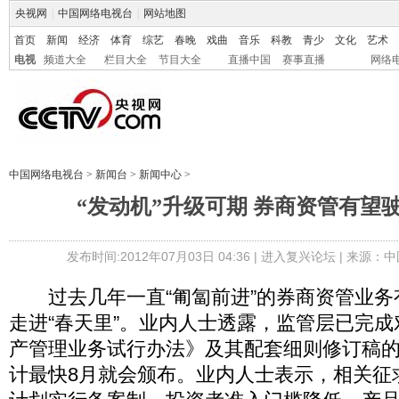
央视网
|
中国网络电视台
|
网站地图
首页
新闻
经济
体育
综艺
春晚
戏曲
音乐
科教
青少
文化
艺术
电视
频道大全
栏目大全
节目大全
直播中国
赛事直播
网络
中国网络电视台
>
新闻台
>
新闻中心
>
“发动机”升级可期 券商资管有望驶
发布时间:2012年07月03日 04:36 |
进入复兴论坛
| 来源：中
过去几年一直“匍匐前进”的券商资管业务
走进“春天里”。业内人士透露，监管层已完
产管理业务试行办法》及其配套细则修订稿
计最快8月就会颁布。业内人士表示，相关征