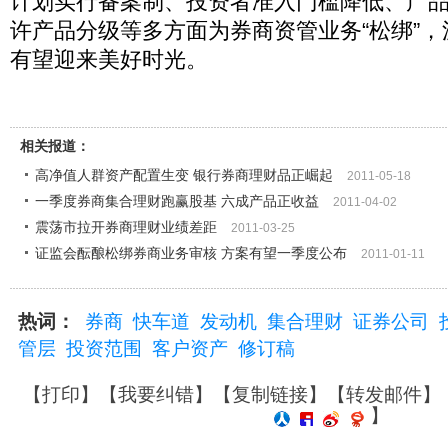
计划实行备案制、投资者准入门槛降低、产
许产品分级等多方面为券商资管业务“松绑”
有望迎来美好时光。
相关报道：
高净值人群资产配置生变 银行券商理财品正崛起
2011-05-18
一季度券商集合理财跑赢股基 六成产品正收益
2011-04-02
震荡市拉开券商理财业绩差距
2011-03-25
证监会酝酿松绑券商业务审核 方案有望一季度公布
2011-01-11
热词：
券商
快车道
发动机
集合理财
证券公司
管层
投资范围
客户资产
修订稿
【
打印
】【
我要纠错
】【
复制链接
】【
转发邮件
】
】