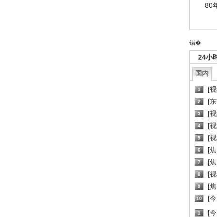
80
锘�
24小
国内
[
1
[
2
[
3
[
4
[
5
[
6
[焦
7
[
8
[
9
[
10
[
1