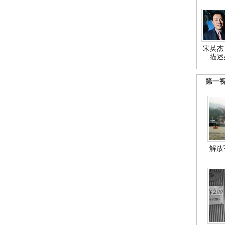
宋英杰
描述
第一
解放