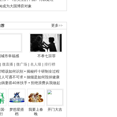
甸成为大国博弈对象
推荐
更多>>
国城市幸福感
不孝七宗罪
|
微直播
|
微广场
|
名人墙
|
排行榜
子打蜡该如何识别
• 揭秘歼十研制全过程
种贵人可遇不可求
• 抽烟是如何毁掉健康
人为病妻搭40米扶手
• 拒绝浪费从我做起
国·
梦想星搭
我要上春
开门大吉
行
档
晚