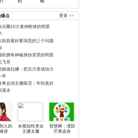
行
档
晚
劲爆点
更多 >>
娱乐圈10大衰神附体的明星
学
出轨前最好要深思的三个问题
和
领衔拥有神秘身份背景的明星
飞飞哥
姑娘迪拉娜：把压力变成动力
小卒
青奥会俏主播陈滢：年轻真好
和溪水
别人的
央视知性美女
智慧树：谨防
难讲
主播文馨
芒果皮炎