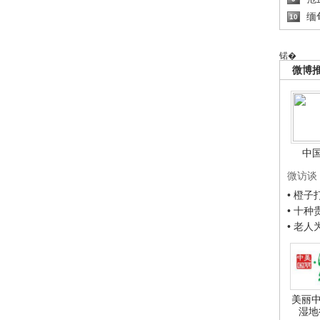
缅
10
锘�
微博
中
微访谈
• 橙
• 十
• 老
美丽中
湿地