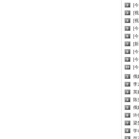
[
2
[
3
[
4
[
5
[
6
[新
7
[
8
[
9
[
10
俄
1
李
2
英
3
陈
4
俄
5
许
6
梁
7
学
8
范
9