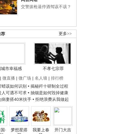
交警拔枪逼停酒驾该不该？
推荐
更多>>
国城市幸福感
不孝七宗罪
|
微直播
|
微广场
|
名人墙
|
排行榜
子打蜡该如何识别
• 揭秘歼十研制全过程
种贵人可遇不可求
• 抽烟是如何毁掉健康
人为病妻搭40米扶手
• 拒绝浪费从我做起
国·
梦想星搭
我要上春
开门大吉