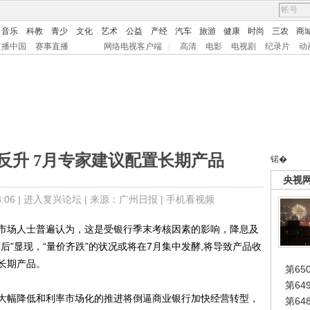
音乐
科教
青少
文化
艺术
公益
产经
汽车
旅游
健康
时尚
三农
商
直播中国
赛事直播
网络电视客户端
|
高清
电影
电视剧
纪录片
动
反升 7月专家建议配置长期产品
锘�
央视
06 |
进入复兴论坛
| 来源：广州日报 |
手机看视频
场人士普遍认为，这是受银行季末考核因素的影响，降息及
后”显现，“量价齐跌”的状况或将在7月集中发酵,将导致产品收
长期产品。
第65
第6
幅降低和利率市场化的推进将倒逼商业银行加快经营转型，
第6