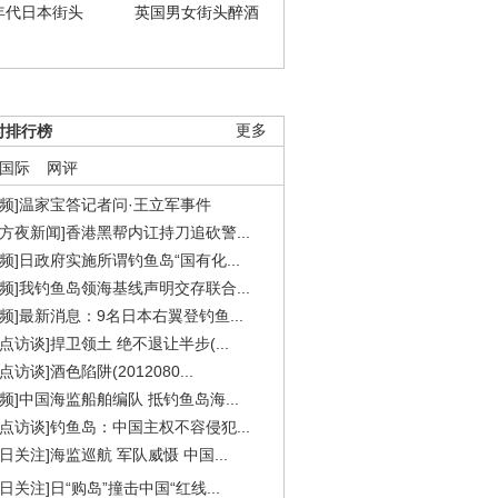
年代日本街头
英国男女街头醉酒
时排行榜
更多
国际
网评
视频]温家宝答记者问·王立军事件
东方夜新闻]香港黑帮内讧持刀追砍警...
视频]日政府实施所谓钓鱼岛“国有化...
视频]我钓鱼岛领海基线声明交存联合...
视频]最新消息：9名日本右翼登钓鱼...
焦点访谈]捍卫领土 绝不退让半步(...
点访谈]酒色陷阱(2012080...
视频]中国海监船舶编队 抵钓鱼岛海...
焦点访谈]钓鱼岛：中国主权不容侵犯...
今日关注]海监巡航 军队威慑 中国...
今日关注]日“购岛”撞击中国“红线...