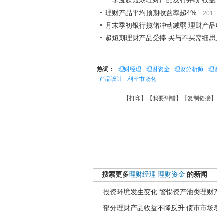
一季度超短期理财产品发行井喷 收益
理财产品平均预期收益率超4%
2011
月末季初银行揽储冲动减弱 理财产品
超短期理财产品受捧 买与不买需细思
热词：
理财经理
理财资金
理财分析师
理
产品设计
利率市场化
【
打印
】【
我要纠错
】【
复制链接
】
搜索更多
理财经理
理财资金
的新闻
投资环境发生变化 警惕资产池类理财
部分理财产品收益不降反升 债市市场