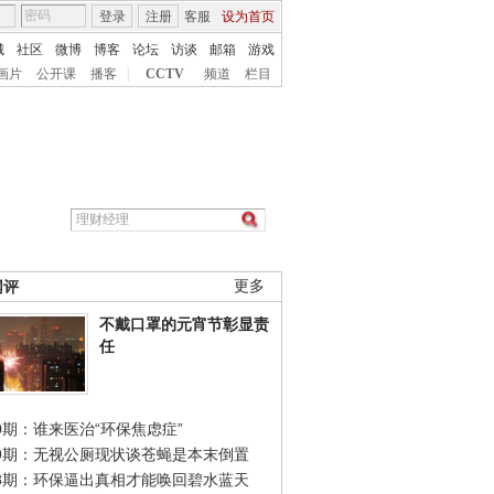
登录
注册
客服
设为首页
城
社区
微博
博客
论坛
访谈
邮箱
游戏
画片
公开课
播客
|
CCTV
频道
栏目
网评
更多
不戴口罩的元宵节彰显责
任
0期：谁来医治“环保焦虑症”
49期：无视公厕现状谈苍蝇是本末倒置
48期：环保逼出真相才能唤回碧水蓝天