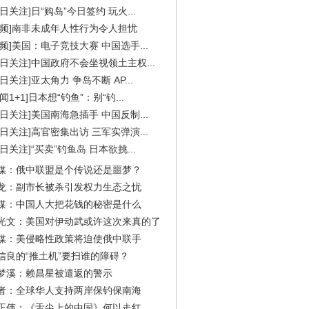
今日关注]日“购岛”今日签约 玩火...
视频]南非未成年人性行为令人担忧
视频]美国：电子竞技大赛 中国选手...
今日关注]中国政府不会坐视领土主权...
今日关注]亚太角力 争岛不断 AP...
闻1+1]日本想“钓鱼”：别“钓...
今日关注]美国南海急插手 中国反制...
今日关注]高官密集出访 三军实弹演...
今日关注]“买卖”钓鱼岛 日本欲挑...
媒：俄中联盟是个传说还是噩梦？
龙：副市长被杀引发权力生态之忧
媒：中国人大把花钱的秘密是什么
光文：美国对伊动武或许这次来真的了
媒：美侵略性政策将迫使俄中联手
信良的“推土机”要扫谁的障碍？
梦溪：赖昌星被遣返的警示
者：全球华人支持两岸保钓保南海
正伟：《舌尖上的中国》何以走红