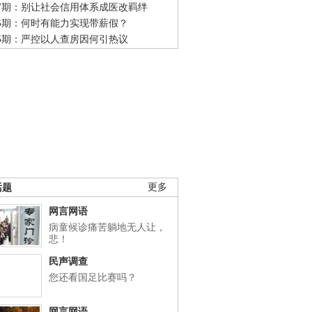
47期：别让社会信用体系成医改羁绊
46期：何时有能力实现带薪假？
45期：严控以人查房因何引热议
话题
更多
网言网语
病童候诊痛苦躺地无人让，
悲！
民声调查
您还看国足比赛吗？
网言网语