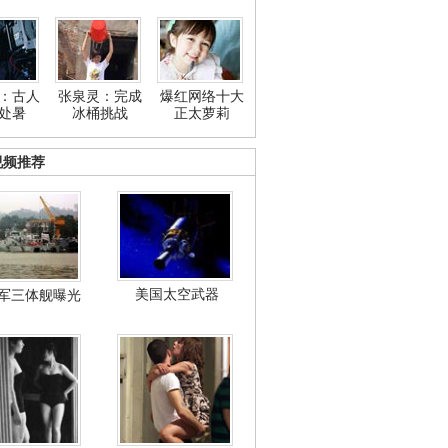
：古人
张泉灵：完成
爆红网络十大
处暑
冰桶挑战
正太萝莉
视频推荐
美国太空武器
军三体舰曝光