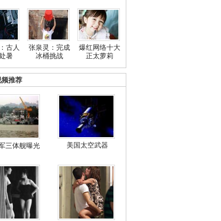
：古人
张泉灵：完成
爆红网络十大
处暑
冰桶挑战
正太萝莉
视频推荐
美国太空武器
军三体舰曝光