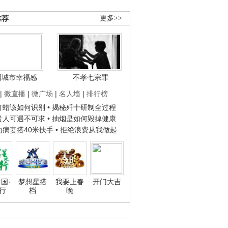
推荐
更多>>
国城市幸福感
不孝七宗罪
|
微直播
|
微广场
|
名人墙
|
排行榜
子打蜡该如何识别
• 揭秘歼十研制全过程
种贵人可遇不可求
• 抽烟是如何毁掉健康
人为病妻搭40米扶手
• 拒绝浪费从我做起
国·
梦想星搭
我要上春
开门大吉
行
档
晚