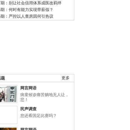
47期：别让社会信用体系成医改羁绊
46期：何时有能力实现带薪假？
45期：严控以人查房因何引热议
话题
更多
网言网语
病童候诊痛苦躺地无人让，
悲！
民声调查
您还看国足比赛吗？
网言网语