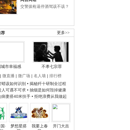
交警拔枪逼停酒驾该不该？
推荐
更多>>
国城市幸福感
不孝七宗罪
|
微直播
|
微广场
|
名人墙
|
排行榜
子打蜡该如何识别
• 揭秘歼十研制全过程
种贵人可遇不可求
• 抽烟是如何毁掉健康
人为病妻搭40米扶手
• 拒绝浪费从我做起
国·
梦想星搭
我要上春
开门大吉