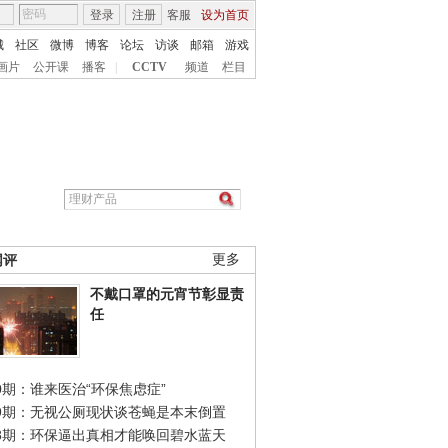
登录
注册
客服
设为首页
城
社区
微博
博客
论坛
访谈
邮箱
游戏
画片
公开课
播客
|
CCTV
频道
栏目
网评
更多
不戴口罩的元宵节彰显责
任
0期：谁来医治“环保焦虑症”
49期：无视公厕现状谈苍蝇是本末倒置
48期：环保逼出真相才能唤回碧水蓝天