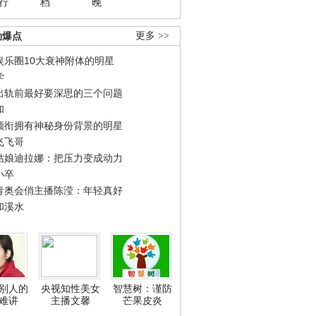
行
档
晚
劲爆点
更多 >>
娱乐圈10大衰神附体的明星
学
出轨前最好要深思的三个问题
和
领衔拥有神秘身份背景的明星
飞飞哥
姑娘迪拉娜：把压力变成动力
小卒
青奥会俏主播陈滢：年轻真好
和溪水
别人的
央视知性美女
智慧树：谨防
难讲
主播文馨
芒果皮炎