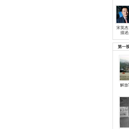
宋英杰
描述
第一
解放