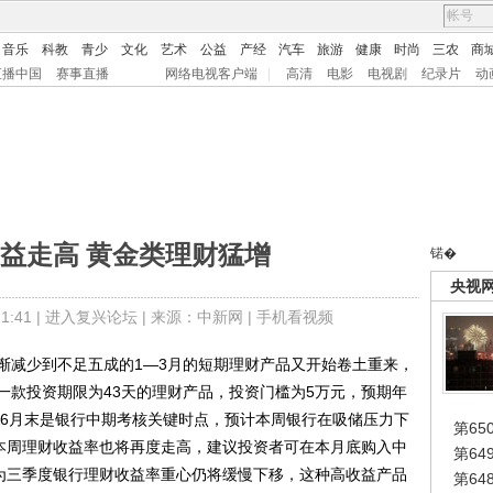
音乐
科教
青少
文化
艺术
公益
产经
汽车
旅游
健康
时尚
三农
商
直播中国
赛事直播
网络电视客户端
|
高清
电影
电视剧
纪录片
动
益走高 黄金类理财猛增
锘�
央视
:41 |
进入复兴论坛
| 来源：中新网 |
手机看视频
减少到不足五成的1―3月的短期理财产品又开始卷土重来，
一款投资期限为43天的理财产品，投资门槛为5万元，预期年
，6月末是银行中期考核关键时点，预计本周银行在吸储压力下
第65
而本周理财收益率也将再度走高，建议投资者可在本月底购入中
第6
因为三季度银行理财收益率重心仍将缓慢下移，这种高收益产品
第6