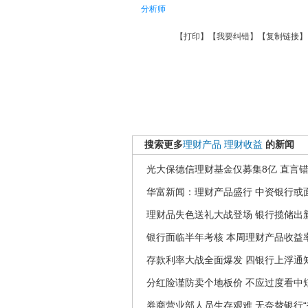
分析师
【
打印
】【
我要纠错
】【
复制链接
】
搜索更多
理财产品
理财收益
的新闻
光大保德信理财基金仅募集8亿 直言
华富新闻：理财产品盛行 中资银行或
理财品失色送礼大战登场 银行揽储出
银行面临半年考核 本周理财产品收益
存款利率大战全面爆发 四银行上浮通
分红险谨防卖个地板价 不应过度看中
券商营业部人员生存艰难 无奈替银行“