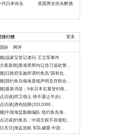
年代日本街头
英国男女街头醉酒
时排行榜
更多
国际
网评
视频]温家宝答记者问·王立军事件
东方夜新闻]香港黑帮内讧持刀追砍警...
视频]日政府实施所谓钓鱼岛“国有化...
视频]我钓鱼岛领海基线声明交存联合...
视频]最新消息：9名日本右翼登钓鱼...
焦点访谈]捍卫领土 绝不退让半步(...
点访谈]酒色陷阱(2012080...
视频]中国海监船舶编队 抵钓鱼岛海...
焦点访谈]钓鱼岛：中国主权不容侵犯...
今日关注]海监巡航 军队威慑 中国...