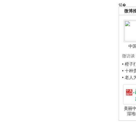
锘�
微博
中
微访谈
• 橙
• 十
• 老
美丽中
湿地