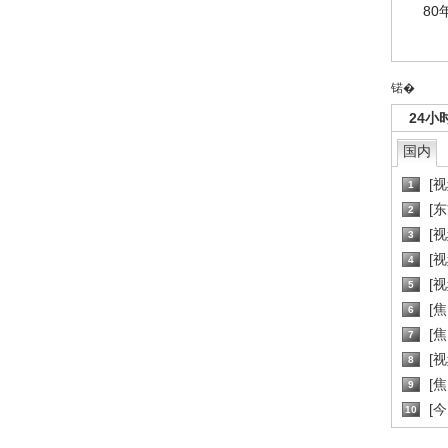
80
锘�
24小
国内
[
1
[
2
[
3
[
4
[
5
[
6
[焦
7
[
8
[
9
[
10