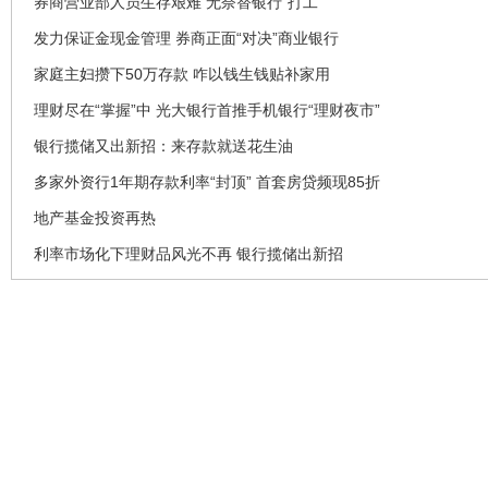
券商营业部人员生存艰难 无奈替银行“打工”
发力保证金现金管理 券商正面“对决”商业银行
家庭主妇攒下50万存款 咋以钱生钱贴补家用
理财尽在“掌握”中 光大银行首推手机银行“理财夜市”
银行揽储又出新招：来存款就送花生油
多家外资行1年期存款利率“封顶” 首套房贷频现85折
地产基金投资再热
利率市场化下理财品风光不再 银行揽储出新招