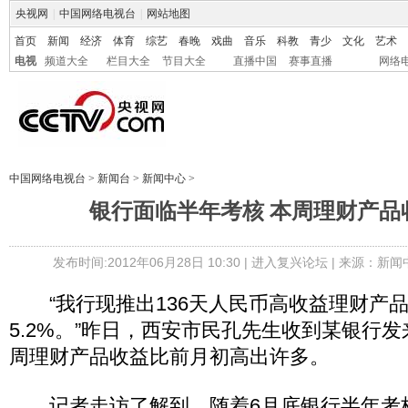
央视网
|
中国网络电视台
|
网站地图
首页
新闻
经济
体育
综艺
春晚
戏曲
音乐
科教
青少
文化
艺术
电视
频道大全
栏目大全
节目大全
直播中国
赛事直播
网络
中国网络电视台
>
新闻台
>
新闻中心
>
银行面临半年考核 本周理财产品
发布时间:2012年06月28日 10:30 |
进入复兴论坛
| 来源：新闻
“我行现推出136天人民币高收益理财产
5.2%。”昨日，西安市民孔先生收到某银行
周理财产品收益比前月初高出许多。
记者走访了解到，随着6月底银行半年考