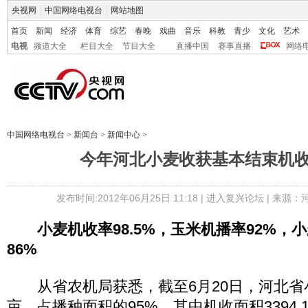
央视网
|
中国网络电视台
|
网站地图
首页
新闻
经济
体育
综艺
春晚
戏曲
音乐
科教
青少
文化
艺术
电视
频道大全
栏目大全
节目大全
直播中国
赛事直播
网络
中国网络电视台
>
新闻台
>
新闻中心
>
今年河北小麦收获基本结束机收率
发布时间:2012年06月25日 11:18 |
进入复兴论坛
| 来源：
小麦机收率98.5%，玉米机播率92%，
86%
从省农机局获悉，截至6月20日，河北省小麦
亩，占播种面积的95%，其中机收面积3394