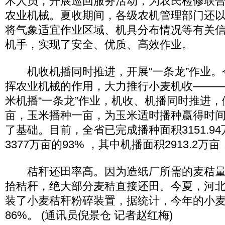
术人员，开展巡回服务活动，为农民检修联
农业机械。夏收期间，各级农机管理部门还
将气象适宜作业区域、机具分布情况等有关
机手，实现了安全、优质、高效作业。
机收机播同时推进，开展“一条龙”作业。
挥农业机械的作用，大力推行小麦机收―――
米机播“一条龙”作业，机收、机播同时推进
亩，玉米播种一亩，为玉米适时播种赢得时
了基础。目前，全省已完成播种面积3151.9
3377万亩的93% ，其中机播面积2913.2万
秸秆还田率高。因为造纸厂所需的麦秸量
拾秸秆，绝大部分麦秸直接还田。今夏，河
装了小麦秸秆粉碎装置，据统计，今年的小
86%。 (通讯员倪景仓 记者赵红梅)