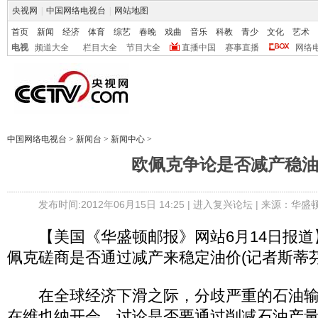
央视网
|
中国网络电视台
|
网站地图
首页
新闻
经济
体育
综艺
春晚
戏曲
音乐
科教
青少
文化
艺术
电视
频道大全
栏目大全
节目大全
直播中国
赛事直播
网络
中国网络电视台
>
新闻台
>
新闻中心
>
欧佩克争论是否减产稳
发布时间:2012年06月15日 14:25 |
进入复兴论坛
| 来源：华盛
【美国《华盛顿邮报》网站6月14日报道
佩克磋商是否通过减产来稳定油价(记者斯蒂芬
在全球经济下滑之际，分歧严重的石油输出
在维也纳开会，讨论是否要通过削减石油产