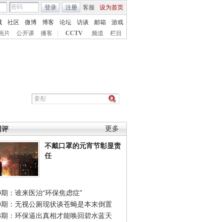
登录
注册
客服
设为首页
城
社区
微博
博客
论坛
访谈
邮箱
游戏
画片
公开课
播客
|
CCTV
频道
栏目
网评
更多
不戴口罩的元宵节彰显责
任
0期：谁来医治“环保焦虑症”
49期：无视公厕现状谈苍蝇是本末倒置
48期：环保逼出真相才能唤回碧水蓝天