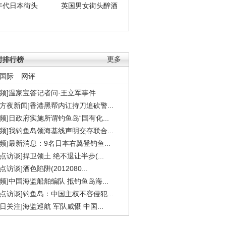
年代日本街头
英国男女街头醉酒
时排行榜
更多
国际
网评
视频]温家宝答记者问·王立军事件
东方夜新闻]香港黑帮内讧持刀追砍警...
视频]日政府实施所谓钓鱼岛“国有化...
视频]我钓鱼岛领海基线声明交存联合...
视频]最新消息：9名日本右翼登钓鱼...
焦点访谈]捍卫领土 绝不退让半步(...
点访谈]酒色陷阱(2012080...
视频]中国海监船舶编队 抵钓鱼岛海...
焦点访谈]钓鱼岛：中国主权不容侵犯...
今日关注]海监巡航 军队威慑 中国...