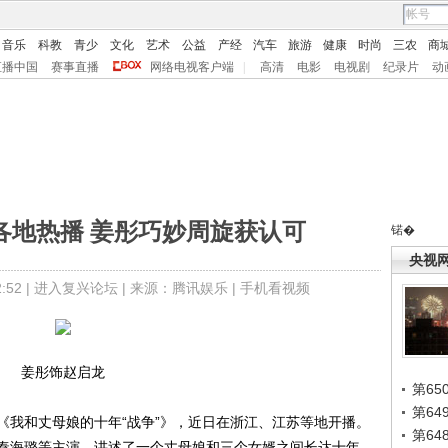
音乐
科教
青少
文化
艺术
公益
产经
汽车
旅游
健康
时尚
三农
商
直播中国
赛事直播
网络电视客户端
|
高清
电影
电视剧
纪录片
动
各地热播 姜彤巧妙周旋获认可
锘�
央视
52 |
进入复兴论坛
| 来源：腾讯娱乐 |
手机看视频
姜彤饰赵启龙
第65
第6
我和丈母娘的十年“战争”》，近日在浙江、江苏等地开播。
第6
秦海璐等主演，讲述了一个丈母娘和三个女婿之间长达十年