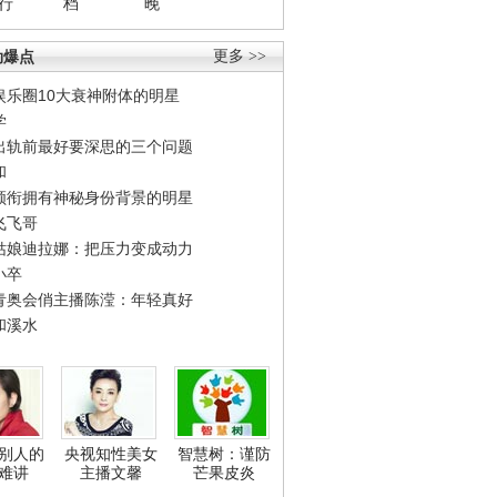
行
档
晚
劲爆点
更多 >>
娱乐圈10大衰神附体的明星
学
出轨前最好要深思的三个问题
和
领衔拥有神秘身份背景的明星
飞飞哥
姑娘迪拉娜：把压力变成动力
小卒
青奥会俏主播陈滢：年轻真好
和溪水
别人的
央视知性美女
智慧树：谨防
难讲
主播文馨
芒果皮炎