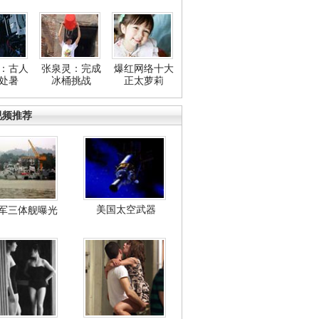
：古人
张泉灵：完成
爆红网络十大
处暑
冰桶挑战
正太萝莉
视频推荐
美国太空武器
军三体舰曝光