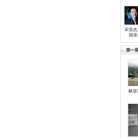
宋英杰
描述
第一
解放