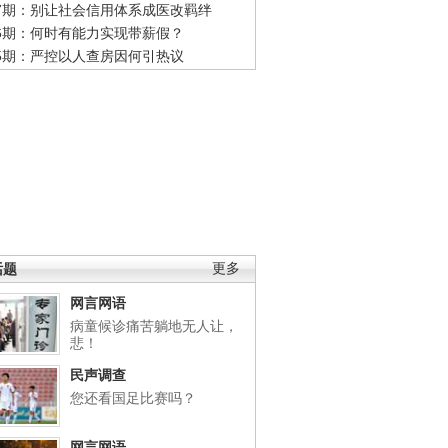
47期：别让社会信用体系成医改羁绊
46期：何时有能力实现带薪假？
45期：严控以人查房因何引热议
话题
更多
网言网语
病童候诊痛苦躺地无人让，
悲！
民声调查
您还看国足比赛吗？
网言网语