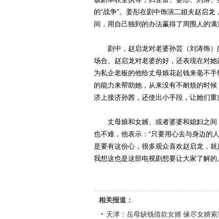
的“战争”。姜彤在剧中饰演二姐夫赵启
间，用自己独到的办法赢得了周围人的满
剧中，赵启龙对老婆孙芸（刘涛饰）的
场合。赵启龙对老婆的好，还表现在对她
为私企老板的他给丈母娘花起钱来毫不手
的能力来帮助她，从来没有不耐烦的时候
济上接济孙茜，还使出小手段，让她们重
丈母娘和女婿、或者婆婆和媳妇之间，
也不难，他表示：“只要用心去与身边的
是要有这份心，很多观众喜欢赵启龙，就
我想这也是这部电视剧想要让大家了解的
相关报道：
天津：岳母缺钱借款女婿 缘尽女婿索