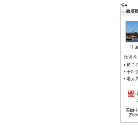
锘�
微博
中
微访谈
• 橙
• 十
• 老
美丽中
湿地