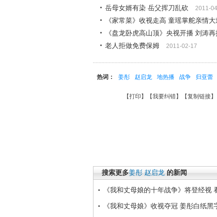
岳母女婿有染 岳父挥刀乱砍
2011-04
《家常菜》收视走高 童瑶掌舵亲情大戏
《盘龙卧虎高山顶》央视开播 刘涛再
老人拒做免费保姆
2011-02-17
热词：
姜彤
赵启龙
地热播
战争
归亚蕾
【
打印
】【
我要纠错
】【
复制链接
】
搜索更多
姜彤
赵启龙
的新闻
《我和丈母娘的十年战争》将登经视 
《我和丈母娘》收视夺冠 姜彤白纸黑