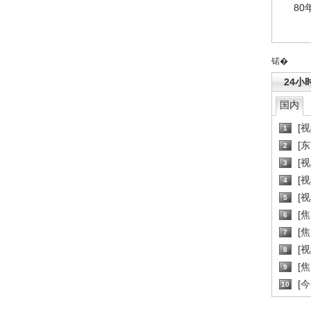
80
锘�
24小
国内
[
1
[
2
[
3
[
4
[
5
[
6
[焦
7
[
8
[
9
[
10