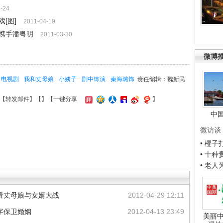
-24
[图]
2011-04-19
携手潘粤明
2011-03-30
微博
电视剧
我和丈母娘
小姨子
剧中饰演
秦海璐饰
责任编辑：魏新民
【
转发邮件
】【
】
【一键分享
】
中
微访谈
• 橙
• 十
• 老
看丈母娘与女婿大战
2012-04-29 12:11
字保卫婚姻
2012-04-13 23:49
美丽中