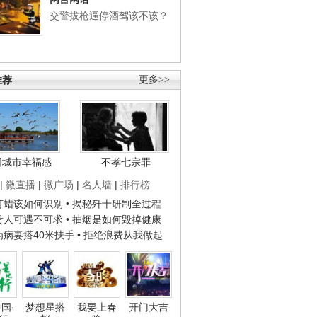
交警拔枪逼停酒驾该不该？
推荐
更多>>
国城市幸福感
不孝七宗罪
|
微直播
|
微广场
|
名人墙
|
排行榜
子打蜡该如何识别
• 揭秘歼十研制全过程
种贵人可遇不可求
• 抽烟是如何毁掉健康
人为病妻搭40米扶手
• 拒绝浪费从我做起
国·
梦想星搭
我要上春
开门大吉