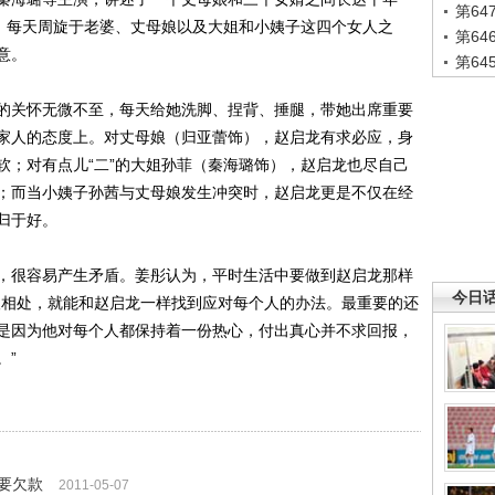
第6
龙，每天周旋于老婆、丈母娘以及大姐和小姨子这四个女人之
第6
意。
第6
关怀无微不至，每天给她洗脚、捏背、捶腿，带她出席重要
家人的态度上。对丈母娘（归亚蕾饰），赵启龙有求必应，身
软；对有点儿“二”的大姐孙菲（秦海璐饰），赵启龙也尽自己
；而当小姨子孙茜与丈母娘发生冲突时，赵启龙更是不仅在经
归于好。
很容易产生矛盾。姜彤认为，平时生活中要做到赵启龙那样
今日
人相处，就能和赵启龙一样找到应对每个人的办法。最重要的还
是因为他对每个人都保持着一份热心，付出真心并不求回报，
。”
要欠款
2011-05-07