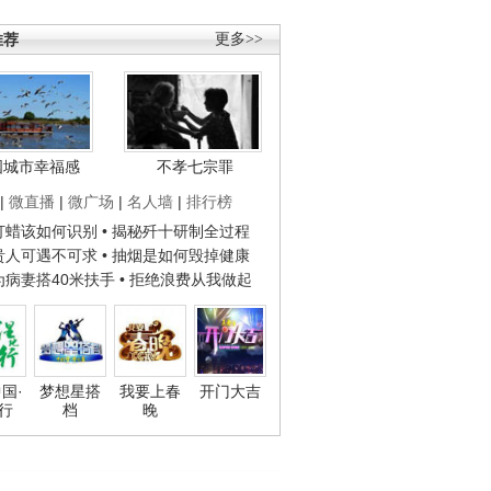
推荐
更多>>
国城市幸福感
不孝七宗罪
|
微直播
|
微广场
|
名人墙
|
排行榜
子打蜡该如何识别
• 揭秘歼十研制全过程
种贵人可遇不可求
• 抽烟是如何毁掉健康
人为病妻搭40米扶手
• 拒绝浪费从我做起
国·
梦想星搭
我要上春
开门大吉
行
档
晚