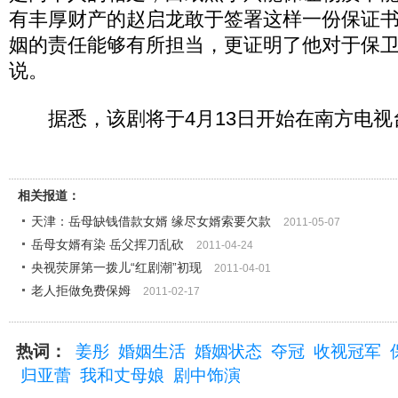
有丰厚财产的赵启龙敢于签署这样一份保证
姻的责任能够有所担当，更证明了他对于保卫
说。
据悉，该剧将于4月13日开始在南方电视
相关报道：
天津：岳母缺钱借款女婿 缘尽女婿索要欠款
2011-05-07
岳母女婿有染 岳父挥刀乱砍
2011-04-24
央视荧屏第一拨儿“红剧潮”初现
2011-04-01
老人拒做免费保姆
2011-02-17
热词：
姜彤
婚姻生活
婚姻状态
夺冠
收视冠军
归亚蕾
我和丈母娘
剧中饰演