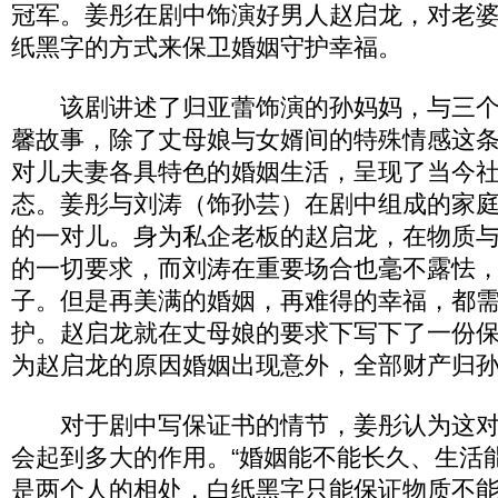
冠军。姜彤在剧中饰演好男人赵启龙，对老
纸黑字的方式来保卫婚姻守护幸福。
该剧讲述了归亚蕾饰演的孙妈妈，与三个
馨故事，除了丈母娘与女婿间的特殊情感这
对儿夫妻各具特色的婚姻生活，呈现了当今
态。姜彤与刘涛（饰孙芸）在剧中组成的家
的一对儿。身为私企老板的赵启龙，在物质
的一切要求，而刘涛在重要场合也毫不露怯
子。但是再美满的婚姻，再难得的幸福，都
护。赵启龙就在丈母娘的要求下写下了一份保
为赵启龙的原因婚姻出现意外，全部财产归孙
对于剧中写保证书的情节，姜彤认为这对
会起到多大的作用。“婚姻能不能长久、生活
是两个人的相处，白纸黑字只能保证物质不