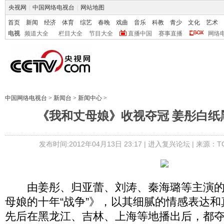
央视网
|
中国网络电视台
|
网站地图
首页
新闻
经济
体育
综艺
春晚
戏曲
音乐
科教
青少
文化
艺术
电视
频道大全
栏目大全
节目大全
直播中国
赛事直播
网络
中国网络电视台
>
新闻台
>
新闻中心
>
《我和丈母娘》收视夺冠 姜彤白纸
发布时间:2012年04月13日 23:17 |
进入复兴论坛
| 来源：T
由姜彤、归亚蕾、刘涛、秦海璐等主演的
母娘的十年“战争”》，以其细腻的情感表达
先后在黑龙江、吉林、上海等地播出后，都