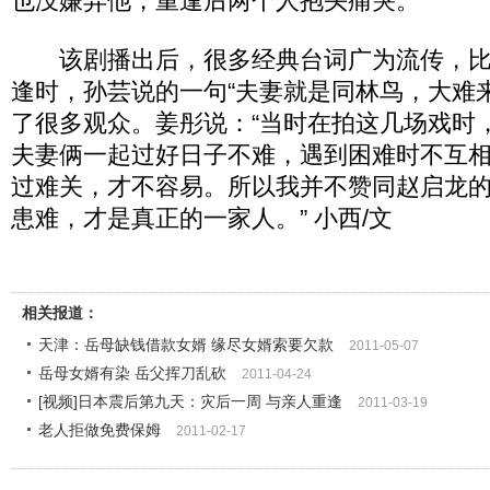
也没嫌弃他，重逢后两个人抱头痛哭。
该剧播出后，很多经典台词广为流传，比
逢时，孙芸说的一句“夫妻就是同林鸟，大难
了很多观众。姜彤说：“当时在拍这几场戏时
夫妻俩一起过好日子不难，遇到困难时不互
过难关，才不容易。所以我并不赞同赵启龙
患难，才是真正的一家人。” 小西/文
相关报道：
天津：岳母缺钱借款女婿 缘尽女婿索要欠款
2011-05-07
岳母女婿有染 岳父挥刀乱砍
2011-04-24
[视频]日本震后第九天：灾后一周 与亲人重逢
2011-03-19
老人拒做免费保姆
2011-02-17