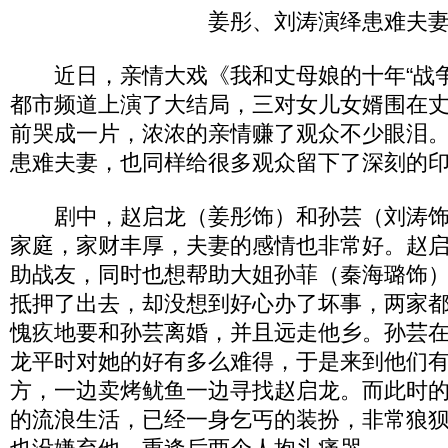
姜彤、刘涛演绎患难夫
近日，亲情大戏《我和丈母娘的十年“战争
都市频道上演了大结局，三对女儿女婿围在
前哭成一片，浓浓的亲情赚了观众不少眼泪
患难夫妻，也同样给很多观众留下了深刻的
剧中，赵启龙（姜彤饰）和孙芸（刘涛饰
家庭，家财丰厚，夫妻的感情也非常好。赵
助战友，同时也想帮助大姐孙菲（秦海璐饰
抵押了出去，却没想到好心办了坏事，两家
愧疚地要和孙芸离婚，并且远走他乡。孙芸
龙平时对她的好有多么难得，于是来到他们
方，一边卖烤鱿鱼一边寻找赵启龙。而此时
的流浪生活，已经一身乞丐的装扮，非常狼