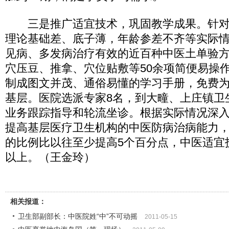
三是推广适宜技术，巩固教学成果。针对
理论基础差、底子薄，年龄参差不齐等实际
见病、多发病治疗有效的近百种中医土单验
穴压豆、推拿、穴位贴敷等50余项简便易操
制成图文并茂、通俗易懂的学习手册，免费
基层。医院选派专家8名，到大疃、上庄镇卫
业务跟踪指导和轮流坐诊。根据实际情况深
提高基层医疗卫生机构的中医防病治病能力
的比例比以往至少提高5个百分点，中医适宜
以上。（王金玲）
相关报道：
卫生部副部长：中医院姓“中”不可动摇
2011-05-15