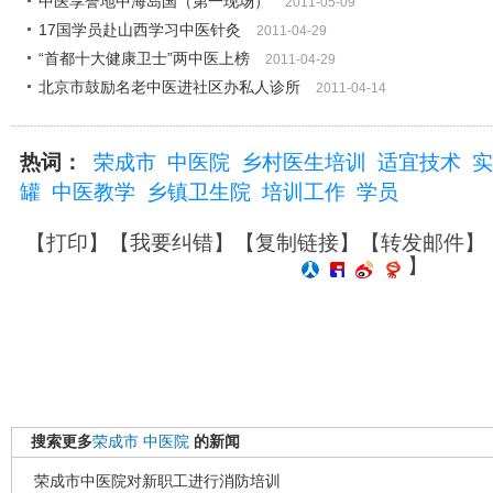
中医享誉地中海岛国（第一现场）
2011-05-09
17国学员赴山西学习中医针灸
2011-04-29
“首都十大健康卫士”两中医上榜
2011-04-29
北京市鼓励名老中医进社区办私人诊所
2011-04-14
热词：
荣成市
中医院
乡村医生培训
适宜技术
实
罐
中医教学
乡镇卫生院
培训工作
学员
【
打印
】【
我要纠错
】【
复制链接
】【
转发邮件
】
】
搜索更多
荣成市
中医院
的新闻
荣成市中医院对新职工进行消防培训