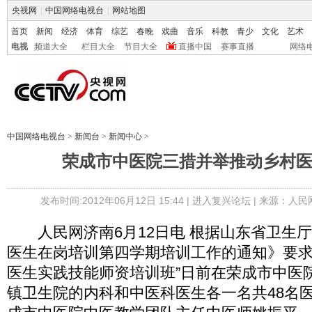
央视网
|
中国网络电视台
|
网站地图
首页
新闻
经济
体育
综艺
春晚
戏曲
音乐
科教
青少
文化
艺术
电视
频道大全
栏目大全
节目大全
直播中国
赛事直播
网络
中国网络电视台
>
新闻台
>
新闻中心
>
荣成市中医院三措并举推动乡村
发布时间:2012年06月12日 15:44 |
进入复兴论坛
| 来源：人民
人民网济南6月12日电 根据山东省卫生
医生在岗培训第四学期培训工作的通知》要求
医生实践技能师资培训班”日前在荣成市中医院
镇卫生院的内科和中医科医生各一名共48名