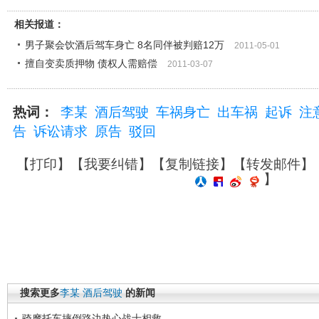
相关报道：
男子聚会饮酒后驾车身亡 8名同伴被判赔12万
2011-05-01
擅自变卖质押物 债权人需赔偿
2011-03-07
热词：
李某
酒后驾驶
车祸身亡
出车祸
起诉
注
告
诉讼请求
原告
驳回
【
打印
】【
我要纠错
】【
复制链接
】【
转发邮件
】
】
搜索更多
李某
酒后驾驶
的新闻
骑摩托车摔倒路边热心战士相救