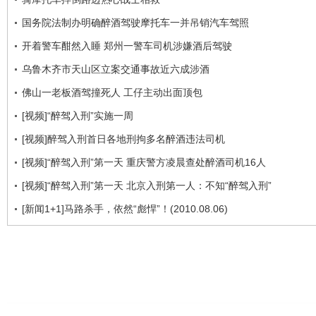
国务院法制办明确醉酒驾驶摩托车一并吊销汽车驾照
开着警车酣然入睡 郑州一警车司机涉嫌酒后驾驶
乌鲁木齐市天山区立案交通事故近六成涉酒
佛山一老板酒驾撞死人 工仔主动出面顶包
[视频]“醉驾入刑”实施一周
[视频]醉驾入刑首日各地刑拘多名醉酒违法司机
[视频]“醉驾入刑”第一天 重庆警方凌晨查处醉酒司机16人
[视频]“醉驾入刑”第一天 北京入刑第一人：不知“醉驾入刑”
[新闻1+1]马路杀手，依然“彪悍”！(2010.08.06)