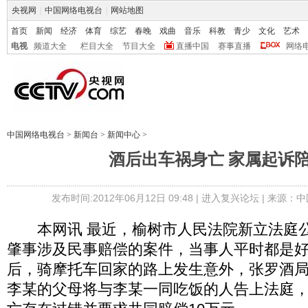
央视网
|
中国网络电视台
|
网站地图
首页
新闻
经济
体育
综艺
春晚
戏曲
音乐
科教
青少
文化
艺术
电视
频道大全
栏目大全
节目大全
直播中国
赛事直播
网络
中国网络电视台
>
新闻台
>
新闻中心
>
酒后出车祸身亡 家属起诉
发布时间:2012年06月12日 09:48 |
进入复兴论坛
| 来源：中
本网讯 最近，榆树市人民法院新立法庭公
肇事涉及民事赔偿的案件，当事人平时都是
后，骑摩托车回家的路上发生意外，张罗酒
李某的父母将与李某一同吃饭的人告上法庭