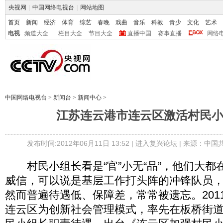
央视网
|
中国网络电视台
|
网站地图
首页
新闻
经济
体育
综艺
春晚
戏曲
音乐
科教
青少
文化
艺术
电视
频道大全
栏目大全
节目大全
直播中国
赛事直播
网络
中国网络电视台
>
新闻台
>
新闻中心
>
江苏连云港市连云区激活村民
发布时间:2012年06月11日 13:52 |
进入复兴论坛
| 来源：中国
村民小组长看是“官”小无“品”，他们大都
威信，可以说是基层工作打头阵的冲锋队员
然而普遍待遇低、保障差，常常被遗忘。201
连云区为创新社会管理模式，率先在板桥街