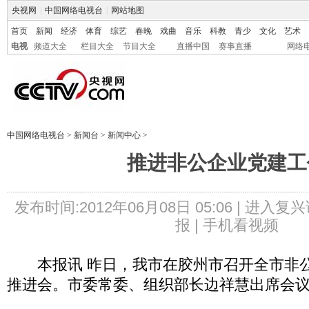
央视网
|
中国网络电视台
|
网站地图
首页
新闻
经济
体育
综艺
春晚
戏曲
音乐
科教
青少
文化
艺术
电视
频道大全
栏目大全
节目大全
直播中国
赛事直播
网络
中国网络电视台
>
新闻台
>
新闻中心
>
推进非公企业党建工
发布时间:2012年06月08日 05:06 |
进入复兴
报 |
手机看视频
本报讯 昨日，我市在胶州市召开全市非公
推进会。市委常委、组织部长边祥慧出席会