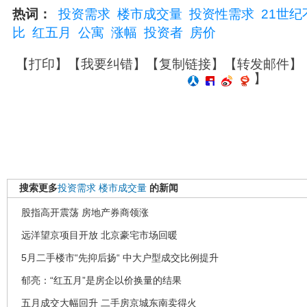
热词：
投资需求
楼市成交量
投资性需求
21世纪
比
红五月
公寓
涨幅
投资者
房价
【
打印
】【
我要纠错
】【
复制链接
】【
转发邮件
】
】
搜索更多
投资需求
楼市成交量
的新闻
股指高开震荡 房地产券商领涨
远洋望京项目开放 北京豪宅市场回暖
5月二手楼市“先抑后扬“ 中大户型成交比例提升
郁亮：“红五月”是房企以价换量的结果
五月成交大幅回升 二手房京城东南卖得火