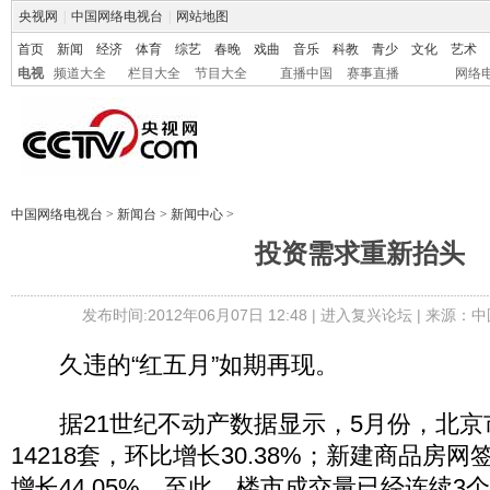
央视网
|
中国网络电视台
|
网站地图
首页
新闻
经济
体育
综艺
春晚
戏曲
音乐
科教
青少
文化
艺术
电视
频道大全
栏目大全
节目大全
直播中国
赛事直播
网络
中国网络电视台
>
新闻台
>
新闻中心
>
投资需求重新抬头
发布时间:2012年06月07日 12:48 |
进入复兴论坛
| 来源：中
久违的“红五月”如期再现。
据21世纪不动产数据显示，5月份，北京
14218套，环比增长30.38%；新建商品房网
增长44.05%。至此，楼市成交量已经连续3