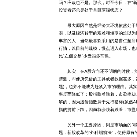
吗？应该也不是。那么，时至今日，在“
投资者还总是处于首鼠两端状态？
最大原因当然是经济大环境依然处于恶
实，以及经济转型的艰难和短期的难以为
丰富的人，当然最喜欢采用的是曹仁超所
行情，以目前的规模，慢点进入市场，也总
比“左侧交易”少受很多煎熬。
其实，在A股方向还不明朗的时候，煞
猜测，即使所凭借的工具或者数据甚多，
题)，也并不能成为赶紧入市的理由。其实
率反而降低了；股指跌着跌着，市盈率却
解的，因为股价指数属于先行指标(虽然
指的提前下跌，因而就会跌着跌着，市盈
另外一个主要原因，则是市场面的问题
题，新股改革的“外科锯箭法”，使得原有