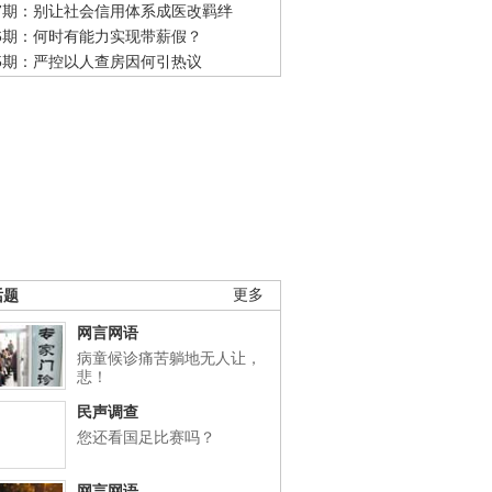
47期：别让社会信用体系成医改羁绊
46期：何时有能力实现带薪假？
45期：严控以人查房因何引热议
话题
更多
网言网语
病童候诊痛苦躺地无人让，
悲！
民声调查
您还看国足比赛吗？
网言网语