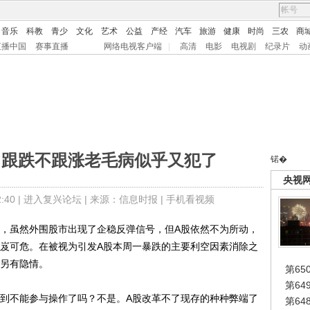
音乐
科教
青少
文化
艺术
公益
产经
汽车
旅游
健康
时尚
三农
商
直播中国
赛事直播
网络电视客户端
|
高清
电影
电视剧
纪录片
动
 跟跌不跟涨老毛病似乎又犯了
锘�
央视
40 |
进入复兴论坛
| 来源：信息时报 |
手机看视频
，虽然外围股市出现了企稳反弹信号，但A股依然不为所动，
岌岌可危。在被视为引发A股本周一暴跌的主要利空因素消除之
势另有隐情。
第65
第6
到不能参与操作了吗？不是。A股改革不了现存的种种弊端了
第6