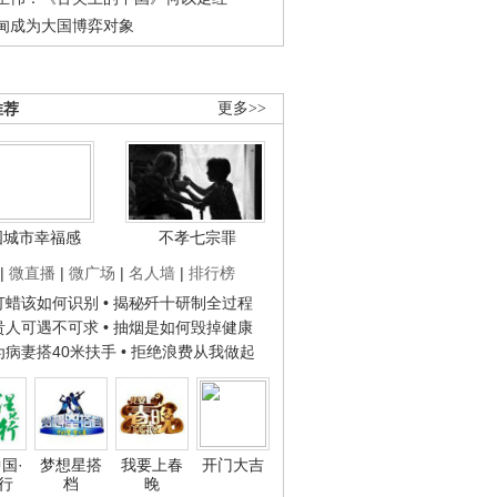
甸成为大国博弈对象
推荐
更多>>
国城市幸福感
不孝七宗罪
|
微直播
|
微广场
|
名人墙
|
排行榜
子打蜡该如何识别
• 揭秘歼十研制全过程
种贵人可遇不可求
• 抽烟是如何毁掉健康
人为病妻搭40米扶手
• 拒绝浪费从我做起
国·
梦想星搭
我要上春
开门大吉
行
档
晚