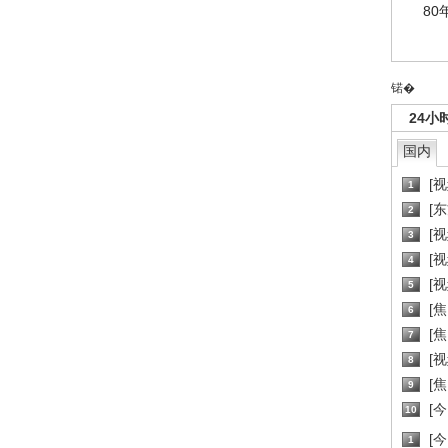
80
锘�
24小
国内
[
1
[
2
[
3
[
4
[
5
[
6
[焦
7
[
8
[
9
[
10
[
1