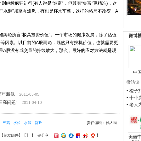
继续疯狂进行(有人说是“造富”，但其实“集富”更精准)，这
而“水源”却至今难觅，有也是杯水车薪，这样的格局不改变，A
舆论所言“极具投资价值”。一个市场的健康发展，除了估值
微博
)等等因素。以目前的A股而论，既然只有投机价值，也就需要更
果A股没有成交量的持续放大，那么，最好的应对方法就是观
中
微访谈
• 橙
两年新低
2011-05-05
• 十
三高问题”
2011-04-10
• 老
三高
水位
水源
新政
责任编辑：孙人民
【
转发邮件
】【
】
【一键分享
】
美丽中