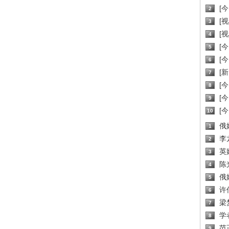
[
2
[
3
[
4
[
5
[
6
[新
7
[
8
[
9
[
10
俄
1
李
2
英
3
陈
4
俄
5
许
6
梁
7
学
8
范
9