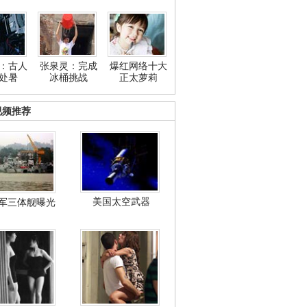
：古人
张泉灵：完成
爆红网络十大
处暑
冰桶挑战
正太萝莉
视频推荐
美国太空武器
军三体舰曝光