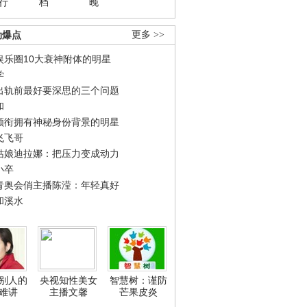
行
档
晚
劲爆点
更多 >>
娱乐圈10大衰神附体的明星
学
出轨前最好要深思的三个问题
和
领衔拥有神秘身份背景的明星
飞飞哥
姑娘迪拉娜：把压力变成动力
小卒
青奥会俏主播陈滢：年轻真好
和溪水
别人的
央视知性美女
智慧树：谨防
难讲
主播文馨
芒果皮炎