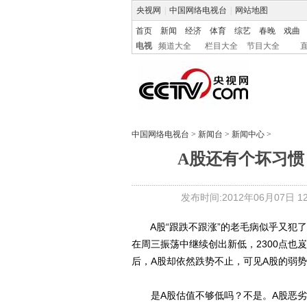
央视网
|
中国网络电视台
|
网站地图
首页
新闻
经济
体育
综艺
春晚
戏曲
电视
频道大全
栏目大全
节目大全
中国网络电视台
>
新闻台
>
新闻中心
>
A股还有个坏习惯
发布时间:2012年06月07日 12:
A股“跟跌不跟涨”的老毛病似乎又犯了
在周三振荡中继续创出新低，2300点也
后，A股却依然跌势不止，可见A股的弱
是A股估值不够低吗？不是。A股恶劣