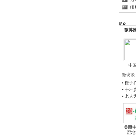
缅
10
锘�
微博
中
微访谈
• 橙
• 十
• 老
美丽中
湿地