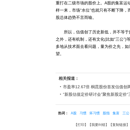
重打在二级市场的股价上。A股的集富运动则
样一来，市场“水位”也就只有不断下降，
股总体趋势不言而喻。
所以，估值创了历史新低，并不等于如
之外，还有机制，还有文化(比如“三公”
多地从技术面去看问题，量为价之先，如
望。
相关报道：
市盈率12.67倍 桐昆股份首发估值创
“新股估值定价研讨会”聚焦新股定价“
热词：
A股
习惯
坏习惯
股指
集富
三公
【
打印
】【
我要纠错
】【
复制链接
】