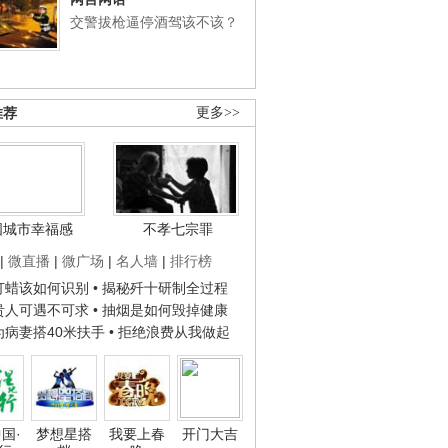
交警拔枪逼停酒驾该不该？
推荐
更多>>
国城市幸福感
不孝七宗罪
|
微直播
|
微广场
|
名人墙
|
排行榜
子打蜡该如何识别
• 揭秘歼十研制全过程
种贵人可遇不可求
• 抽烟是如何毁掉健康
人为病妻搭40米扶手
• 拒绝浪费从我做起
国·
梦想星搭
我要上春
开门大吉