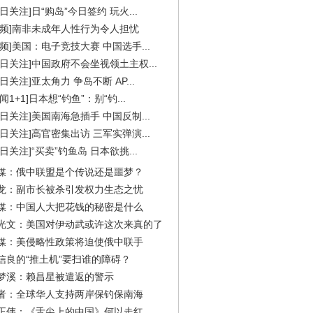
今日关注]日“购岛”今日签约 玩火...
视频]南非未成年人性行为令人担忧
视频]美国：电子竞技大赛 中国选手...
今日关注]中国政府不会坐视领土主权...
今日关注]亚太角力 争岛不断 AP...
闻1+1]日本想“钓鱼”：别“钓...
今日关注]美国南海急插手 中国反制...
今日关注]高官密集出访 三军实弹演...
今日关注]“买卖”钓鱼岛 日本欲挑...
媒：俄中联盟是个传说还是噩梦？
龙：副市长被杀引发权力生态之忧
媒：中国人大把花钱的秘密是什么
光文：美国对伊动武或许这次来真的了
媒：美侵略性政策将迫使俄中联手
信良的“推土机”要扫谁的障碍？
梦溪：赖昌星被遣返的警示
者：全球华人支持两岸保钓保南海
正伟：《舌尖上的中国》何以走红