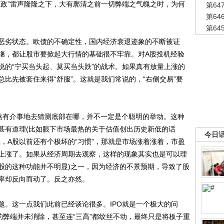
新政”雷声隆隆之下，大有廓清之前一切弊端之气魄之时，为何
第6
第6
第6
劣状态。欧债的不确定性，国内经济衰退迹象的不断被证
继，都让股市要掀起大行情的基础很不牢靠。对A股投机经验
说的“宁买当头起、莫买当头跌”的战术。如果真有放量上涨的
比先被套住来得“舒服”。这就是我们常说的，“右侧交易”要
有介事地去猜测底部在哪，并不一定是个聪明的举动。这种
甚有道理(比如眼下市场最热的关于估值创出历史新低的话
今日
，A股以前还有个极坏的“习惯”，那就是市场涨着涨着，市盈
上涨了。如果从经济周期去观察，这样的现象其实也是可以理
A股的这种功能并不明显)之一，因为经济的不景预期，导致了股
率却反向而动了。反之亦然。
。这一点我们此前已经谈论很多。IPO就是一个极大的问
的弊端并未消除，甚至连“三高”都纹丝不动，最终只是将板子重