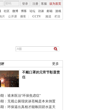
登录
注册
客服
设为首页
城
社区
微博
博客
论坛
访谈
邮箱
游戏
画片
公开课
播客
|
CCTV
频道
栏目
网评
更多
不戴口罩的元宵节彰显责
任
0期：谁来医治“环保焦虑症”
49期：无视公厕现状谈苍蝇是本末倒置
48期：环保逼出真相才能唤回碧水蓝天