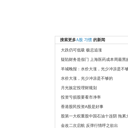
搜索更多
A股
习惯
的新闻
大跌仍可低吸 极忌追涨
疑陷财务造假门 上海医药成本周最黑的
羊城晚报：水价大涨，光少冲凉是不
水价大涨，光少冲凉是不够的
月光族定投理财规划
投资亏损股要看市净率
香港股民投资A股是好事
股第一大权重股中国石油十连阴 拖累大
金改二次启航 反弹行情呼之欲出