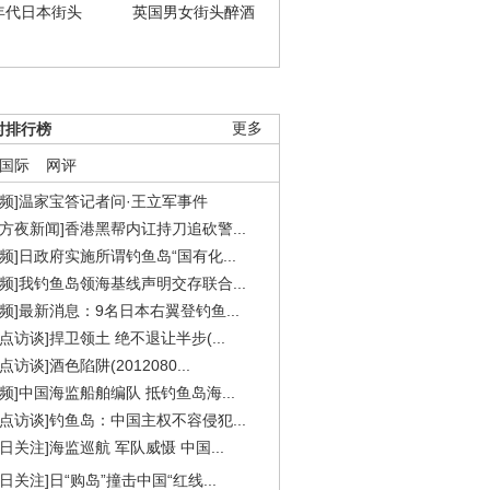
年代日本街头
英国男女街头醉酒
时排行榜
更多
国际
网评
视频]温家宝答记者问·王立军事件
东方夜新闻]香港黑帮内讧持刀追砍警...
视频]日政府实施所谓钓鱼岛“国有化...
视频]我钓鱼岛领海基线声明交存联合...
视频]最新消息：9名日本右翼登钓鱼...
焦点访谈]捍卫领土 绝不退让半步(...
点访谈]酒色陷阱(2012080...
视频]中国海监船舶编队 抵钓鱼岛海...
焦点访谈]钓鱼岛：中国主权不容侵犯...
今日关注]海监巡航 军队威慑 中国...
今日关注]日“购岛”撞击中国“红线...