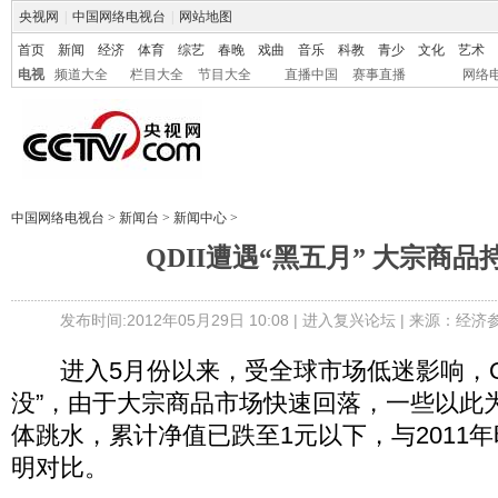
央视网
|
中国网络电视台
|
网站地图
首页
新闻
经济
体育
综艺
春晚
戏曲
音乐
科教
青少
文化
艺术
电视
频道大全
栏目大全
节目大全
直播中国
赛事直播
网络
中国网络电视台
>
新闻台
>
新闻中心
>
QDII遭遇“黑五月” 大宗商品
发布时间:2012年05月29日 10:08 |
进入复兴论坛
| 来源：经济
进入5月份以来，受全球市场低迷影响，QD
没”，由于大宗商品市场快速回落，一些以此为
体跳水，累计净值已跌至1元以下，与2011
明对比。