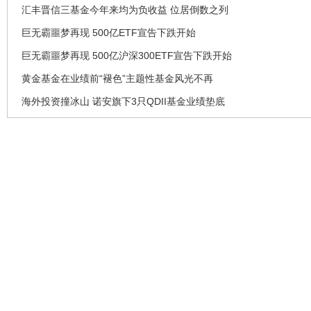
汇丰晋信三基金今年来均为负收益 位居倒数之列
巨无霸噩梦再现 500亿ETF宣告下跌开始
巨无霸噩梦再现 500亿沪深300ETF宣告下跌开始
黄金基金在业绩前“褪色”主题性基金风光不再
海外投资撞冰山 诺安旗下3只QDII基金业绩垫底