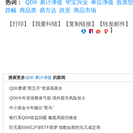
热词：
QDII
累计净值
华宝兴业
单位净值
股票
跌幅
商品类
易方达
跌至
商品市场
【
打印
】【
我要纠错
】【
复制链接
】【
转发邮件
】
】
搜索更多
QDII
累计净值
的新闻
QDII遭遇“黑五月”资源系跳水
QDII今年首现整体亏损 境外股市风险加大
中小基金今年频出“黑马”
银行系QDII收益回暖 尴尬局面仍难改
巨无霸500亿沪深ETF噩梦 指数短期挖坑几成定局