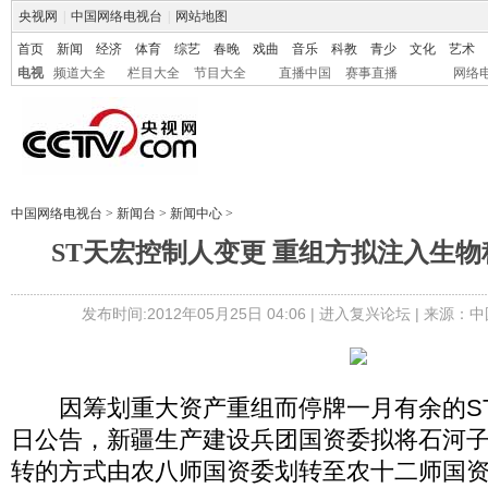
央视网
|
中国网络电视台
|
网站地图
首页
新闻
经济
体育
综艺
春晚
戏曲
音乐
科教
青少
文化
艺术
电视
频道大全
栏目大全
节目大全
直播中国
赛事直播
网络
中国网络电视台
>
新闻台
>
新闻中心
>
ST天宏控制人变更 重组方拟注入生
发布时间:2012年05月25日 04:06 |
进入复兴论坛
| 来源：中
因筹划重大资产重组而停牌一月有余的ST天
日公告，新疆生产建设兵团国资委拟将石河
转的方式由农八师国资委划转至农十二师国