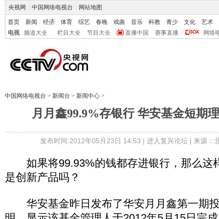
央视网
|
中国网络电视台
|
网站地图
首页
新闻
经济
体育
综艺
春晚
戏曲
音乐
科教
青少
文化
艺术
电视
频道大全
栏目大全
节目大全
直播中国
赛事直播
网络
中国网络电视台
>
新闻台
>
新闻中心
>
月月鑫99.9%存银行 华安基金短期
发布时间:2012年05月23日 14:53 |
进入复兴论坛
| 来源：
如果将99.93%的钱都存进银行，那么这
是创新产品吗？
华安基金昨日发布了华安月月鑫第一期投
明，显示该基金管理人于2012年5月15日完