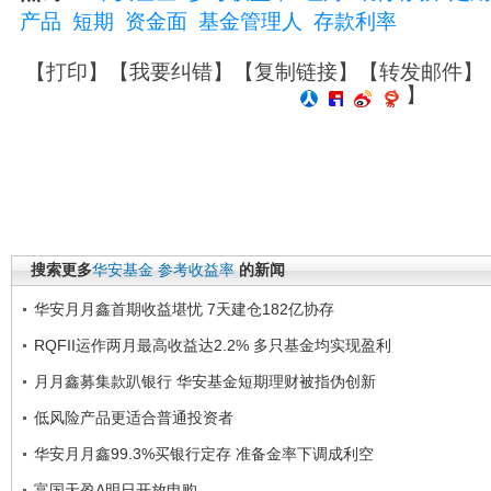
产品
短期
资金面
基金管理人
存款利率
【
打印
】【
我要纠错
】【
复制链接
】【
转发邮件
】
】
搜索更多
华安基金
参考收益率
的新闻
华安月月鑫首期收益堪忧 7天建仓182亿协存
RQFII运作两月最高收益达2.2% 多只基金均实现盈利
月月鑫募集款趴银行 华安基金短期理财被指伪创新
低风险产品更适合普通投资者
华安月月鑫99.3%买银行定存 准备金率下调成利空
富国天盈A明日开放申购