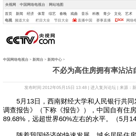
央视网
|
中国网络电视台
|
网站地图
首页
新闻
经济
体育
综艺
春晚
戏曲
音乐
科教
青少
文化
艺术
电视
频道大全
栏目大全
节目大全
直播中国
赛事直播
网络
中国网络电视台
>
新闻台
>
新闻中心
>
不必为高住房拥有率沾沾
发布时间:2012年05月15日 13:48 |
进入复兴论坛
| 来源：
5月13日，西南财经大学和人民银行共同
调查报告》（下称《报告》），中国自有住
89.68%，远超世界60%左右的水平。（5月
随着我国经济的快速发展，城乡居民住房