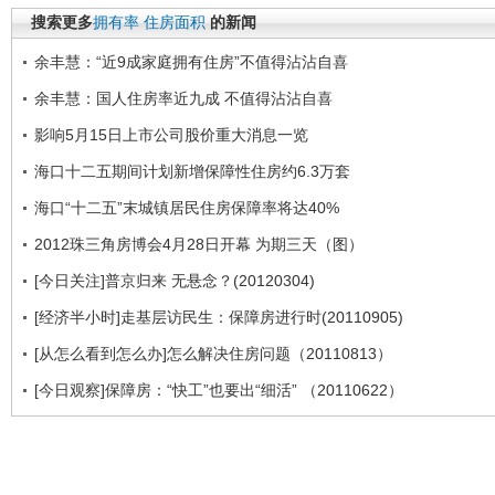
搜索更多
拥有率
住房面积
的新闻
余丰慧：“近9成家庭拥有住房”不值得沾沾自喜
余丰慧：国人住房率近九成 不值得沾沾自喜
影响5月15日上市公司股价重大消息一览
海口十二五期间计划新增保障性住房约6.3万套
海口“十二五”末城镇居民住房保障率将达40%
2012珠三角房博会4月28日开幕 为期三天（图）
[今日关注]普京归来 无悬念？(20120304)
[经济半小时]走基层访民生：保障房进行时(20110905)
[从怎么看到怎么办]怎么解决住房问题（20110813）
[今日观察]保障房：“快工”也要出“细活” （20110622）