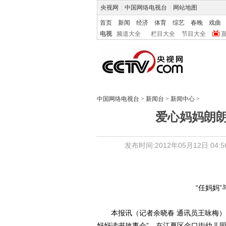
央视网
|
中国网络电视台
|
网站地图
首页
新闻
经济
体育
综艺
春晚
戏曲
电视
频道大全
栏目大全
节目大全
中国网络电视台
>
新闻台
>
新闻中心
>
爱心妈妈朗朗
发布时间:2012年05月12日 04:56
“任妈妈”
本报讯（记者余晓春 通讯员王咏梅）昨
妈妈读书故事会”，在江夏区金口街幼儿园