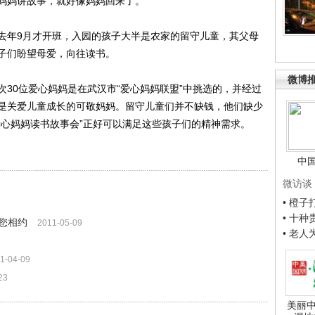
妈妈讲故事，就好像妈妈回来了。”
年9月才开班，入园的孩子大半是农家的留守儿童，其父母
子们盼望母爱，向往读书。
微博
0位爱心妈妈是在武汉市“爱心妈妈联盟”中挑选的，并经过
是关爱儿童成长的可敬妈妈。留守儿童们并不缺钱，他们缺少
爱心妈妈读书故事会”正好可以满足这些孩子们的精神需求。
中
微访谈
• 橙
• 十
您相约
2011-05-09
• 老
2
1-04-09
23
美丽中