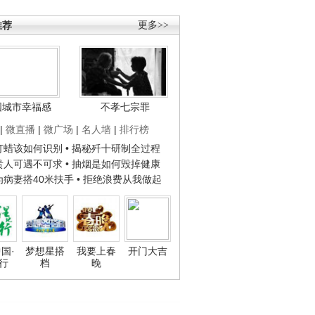
推荐
更多>>
国城市幸福感
不孝七宗罪
|
微直播
|
微广场
|
名人墙
|
排行榜
子打蜡该如何识别
• 揭秘歼十研制全过程
种贵人可遇不可求
• 抽烟是如何毁掉健康
人为病妻搭40米扶手
• 拒绝浪费从我做起
国·
梦想星搭
我要上春
开门大吉
行
档
晚