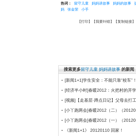
热词：
留守儿童
妈妈讲故事
妈妈的故事
妈
张金荣
小手
【
打印
】【
我要纠错
】【
复制链接
】
搜索更多
留守儿童
妈妈讲故事
的新闻
[新闻1+1]学生安全：不能只靠“校车”！（
[经济半小时]春暖2012：火把村的开学日
[视频]【走基层·蹲点日记】父母去打
[小丫跑两会]春暖2012（二）（20120
[小丫跑两会]春暖2012（一）（20120
《新闻1+1》 20120110 回家！