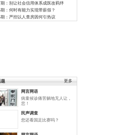
47期：别让社会信用体系成医改羁绊
46期：何时有能力实现带薪假？
45期：严控以人查房因何引热议
话题
更多
网言网语
病童候诊痛苦躺地无人让，
悲！
民声调查
您还看国足比赛吗？
网言网语