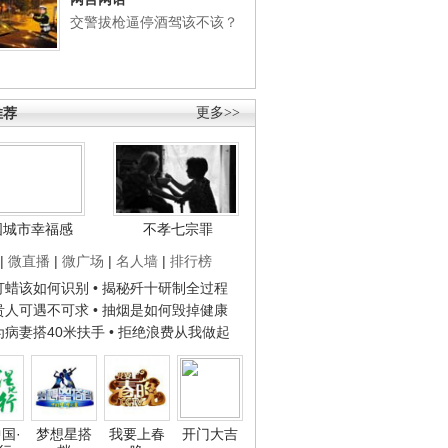
交警拔枪逼停酒驾该不该？
推荐
更多>>
国城市幸福感
不孝七宗罪
|
微直播
|
微广场
|
名人墙
|
排行榜
子打蜡该如何识别
• 揭秘歼十研制全过程
种贵人可遇不可求
• 抽烟是如何毁掉健康
人为病妻搭40米扶手
• 拒绝浪费从我做起
国·
梦想星搭
我要上春
开门大吉