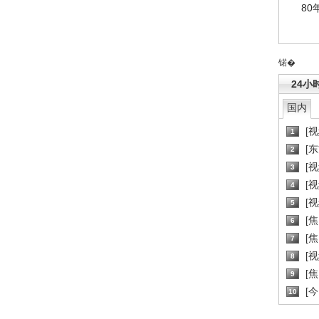
80
锘�
24小
国内
[
1
[
2
[
3
[
4
[
5
[
6
[焦
7
[
8
[
9
[
10