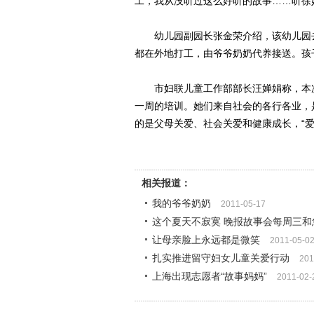
工，我从没听过这么好听的故事……听徐
幼儿园副园长张金荣介绍，该幼儿园去
都在外地打工，由爷爷奶奶代养接送。孩
市妇联儿童工作部部长汪婵娟称，本次3
一周的培训。她们来自社会的各行各业，
的是父母关爱、社会关爱和健康成长，“
相关报道：
我的爷爷奶奶
2011-05-17
这个夏天不寂寞 晚报故事会每周三和
让母亲脸上永远都是微笑
2011-05-0
扎实推进留守妇女儿童关爱行动
201
上海出现志愿者“故事妈妈”
2011-02-