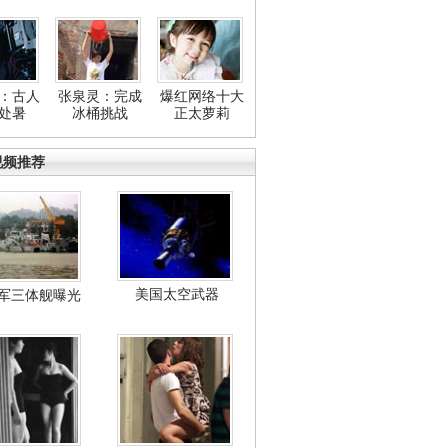
：古人
张泉灵：完成
爆红网络十大
处暑
冰桶挑战
正太萝莉
视频推荐
美国太空武器
军三体舰曝光