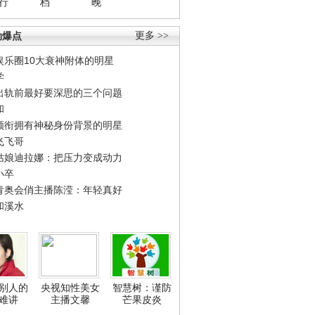
行
档
晚
劲爆点
更多 >>
娱乐圈10大衰神附体的明星
学
出轨前最好要深思的三个问题
和
领衔拥有神秘身份背景的明星
飞飞哥
姑娘迪拉娜：把压力变成动力
小卒
青奥会俏主播陈滢：年轻真好
和溪水
别人的
央视知性美女
智慧树：谨防
难讲
主播文馨
芒果皮炎