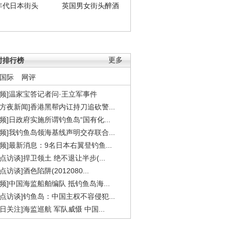
年代日本街头
英国男女街头醉酒
时排行榜
更多
国际
网评
视频]温家宝答记者问·王立军事件
东方夜新闻]香港黑帮内讧持刀追砍警...
视频]日政府实施所谓钓鱼岛“国有化...
视频]我钓鱼岛领海基线声明交存联合...
视频]最新消息：9名日本右翼登钓鱼...
焦点访谈]捍卫领土 绝不退让半步(...
点访谈]酒色陷阱(2012080...
视频]中国海监船舶编队 抵钓鱼岛海...
焦点访谈]钓鱼岛：中国主权不容侵犯...
今日关注]海监巡航 军队威慑 中国...