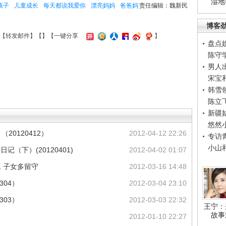
湿地
孩子
儿童成长
每天都说我爱你
漂亮妈妈
爸爸妈
责任编辑：魏新民
博客
【
转发邮件
】【
】
【一键分享
】
盘点
陈守
男人
宋宝
韩雪
陈立
新疆
悠然
20120412）
2012-04-12 22:26
专访
小山
记（下）(20120401)
2012-04-02 01:07
工 子女多留守
2012-03-16 14:48
304）
2012-03-04 23:10
303）
2012-03-03 22:32
王宁：
故事
2012-01-10 22:27