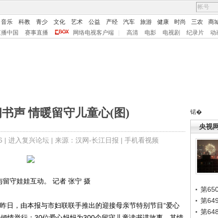
音乐
科教
青少
文化
艺术
公益
产经
汽车
旅游
健康
时尚
三农
商
直播中国
赛事直播
网络电视客户端
|
高清
电影
电视剧
纪录片
动
书声 情暖留守儿童心(图)
锘�
央视
 |
进入复兴论坛
| 来源：汉网-长江日报 |
手机看视频
与留守娃娃互动。 记者 张宁 摄
第65
第6
日，由本报与市妇联联手推出的迎接母亲节特别节目“爱心
第6
倾情举行：30位爱心妈妈为300个留守儿童读书讲故事，其情