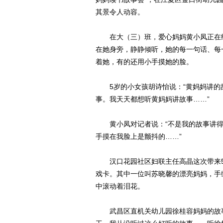
其景令人动容。
在大（三）班，爱心妈妈黄小凤正在给
在她身旁，静静倾听，她的每一句话、每
着她，有的还用小手摸她的脸。
5岁的小女孩胡诗怡说：“黄妈妈讲的
事。我天天都想听黄妈妈讲故事……”
黄小凤对记者说：“不是我的故事讲得
手摸在我脸上是颤抖的……”
汉口花园社区妇联主任高晶这次带来5
戏卡。其中一位叫苏晓馨的漂亮妈妈，手
中滚动着泪花。
武昌区直机关幼儿园徐桂容妈妈的故事