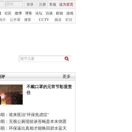
登录
注册
客服
设为首页
城
社区
微博
博客
论坛
访谈
邮箱
游戏
画片
公开课
播客
|
CCTV
频道
栏目
网评
更多
不戴口罩的元宵节彰显责
任
0期：谁来医治“环保焦虑症”
49期：无视公厕现状谈苍蝇是本末倒置
48期：环保逼出真相才能唤回碧水蓝天