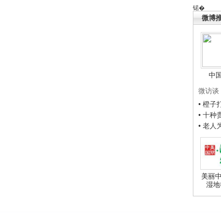
锘�
微博
中
微访谈
• 橙
• 十
• 老
美丽中
湿地