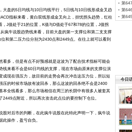
第6
盘的5日均线与10日均线平行，5日线与10日线形成金叉趋
第6
第6
MACD指标来看，黄白双线形成金叉向上，担忧拐头趋势，红柱
，J值处于21的位置，K值与D值处于67和78的位置，J值拐
，从疯牛说股趋势线来看，目前大盘的第一支撑位和第二支支撑
力位和第二压力位分别为2430点和2449点。在往上就可以看到
看多，但是有点不好预感就是这波为了配合技术指标可能会
势线来看不会是60日均线的支撑，现在市场由原来的支撑位演
变成现在强压力，故目前的走势会再次冲击这压力位，所以短
今日
强压的时候市场故有波回杀，那么这波的回杀绝不会是2400
基本全线看多，那么市场相信在周三的长阴中有很多人被套其
2449点附近，所以再次攻击此点位的要控制下仓位。
股对后市的判断，在此疯牛说股在此特此声明一下，疯牛说
据此操作，盈亏自负。