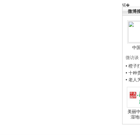
锘�
微博
中
微访谈
• 橙
• 十
• 老
美丽中
湿地