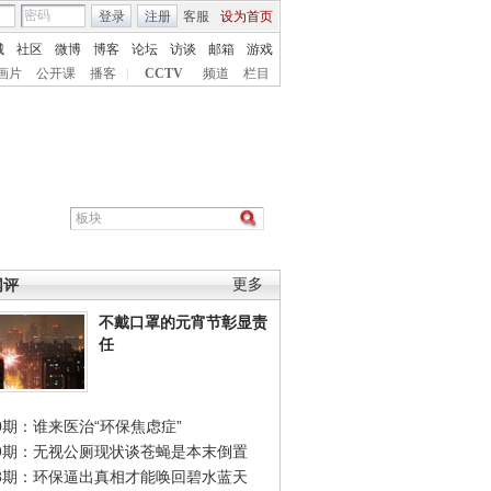
登录
注册
客服
设为首页
城
社区
微博
博客
论坛
访谈
邮箱
游戏
画片
公开课
播客
|
CCTV
频道
栏目
网评
更多
不戴口罩的元宵节彰显责
任
0期：谁来医治“环保焦虑症”
49期：无视公厕现状谈苍蝇是本末倒置
48期：环保逼出真相才能唤回碧水蓝天