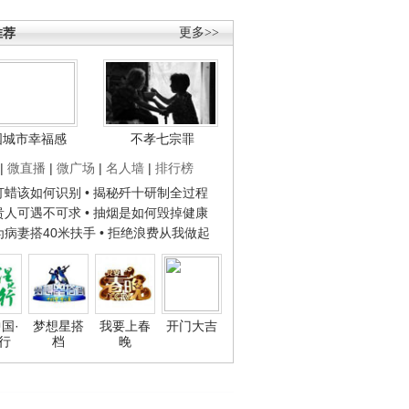
推荐
更多>>
国城市幸福感
不孝七宗罪
|
微直播
|
微广场
|
名人墙
|
排行榜
子打蜡该如何识别
• 揭秘歼十研制全过程
种贵人可遇不可求
• 抽烟是如何毁掉健康
人为病妻搭40米扶手
• 拒绝浪费从我做起
国·
梦想星搭
我要上春
开门大吉
行
档
晚