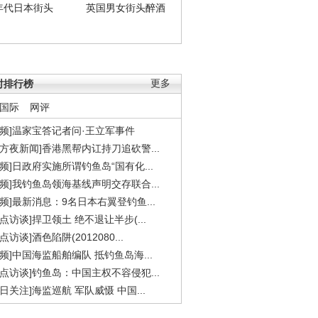
年代日本街头
英国男女街头醉酒
时排行榜
更多
国际
网评
视频]温家宝答记者问·王立军事件
东方夜新闻]香港黑帮内讧持刀追砍警...
视频]日政府实施所谓钓鱼岛“国有化...
视频]我钓鱼岛领海基线声明交存联合...
视频]最新消息：9名日本右翼登钓鱼...
焦点访谈]捍卫领土 绝不退让半步(...
点访谈]酒色陷阱(2012080...
视频]中国海监船舶编队 抵钓鱼岛海...
焦点访谈]钓鱼岛：中国主权不容侵犯...
今日关注]海监巡航 军队威慑 中国...