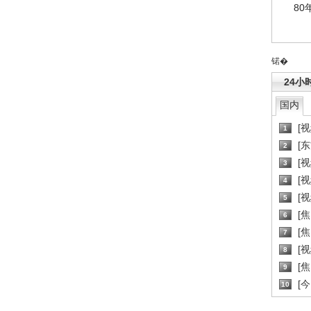
80
锘�
24小
国内
[
1
[
2
[
3
[
4
[
5
[
6
[焦
7
[
8
[
9
[
10