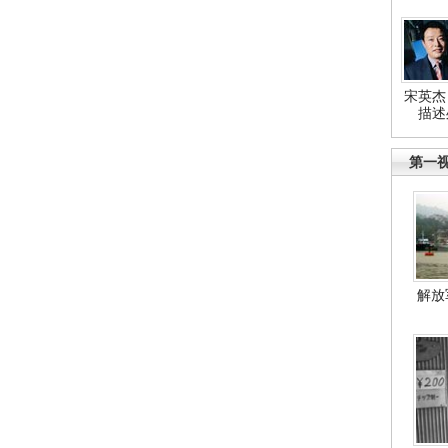
宋英杰
描述
第一
解放