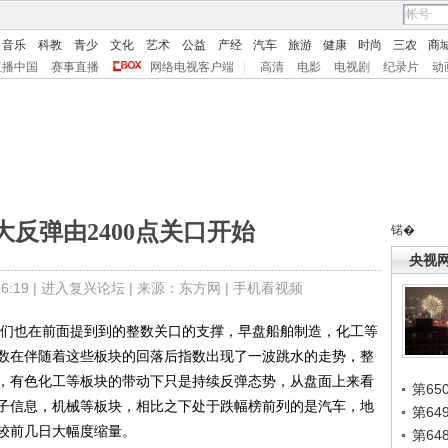
音乐
科教
青少
文化
艺术
公益
产经
汽车
旅游
健康
时尚
三农
商
直播中国
赛事直播
网络电视客户端
|
高清
电影
电视剧
纪录片
动
反弹由2400点关口开始
锘�
央视
:19 |
进入复兴论坛
| 来源：东方网 |
手机看视频
们也在前面提到到的整数关口的支撑，早盘船舶制造，化工等
数在伴随着这些板块的回落后指数出现了一波跳水的走势，整
，有色化工等板块的带动下只是持续反弹态势，从盘面上来看
第65
子信息，机械等板块，相比之下处于跌幅榜前列的是汽车，地
第6
较前几日大幅度缩量。
第6