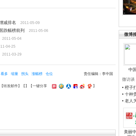
增减排名
2011-05-09
居跌幅榜前列
2011-05-06
微博
2011-05-04
11-04-25
2011-03-29
中
看多
缩量
拐头
涨幅榜
仓位
责任编辑：李中国
微访谈
【
转发邮件
】【
】
【一键分享
】
• 橙
• 十
• 老
美丽中