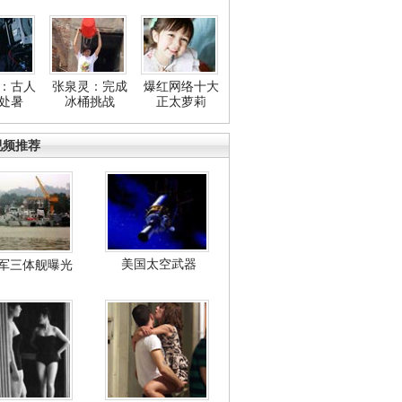
：古人
张泉灵：完成
爆红网络十大
处暑
冰桶挑战
正太萝莉
视频推荐
美国太空武器
军三体舰曝光