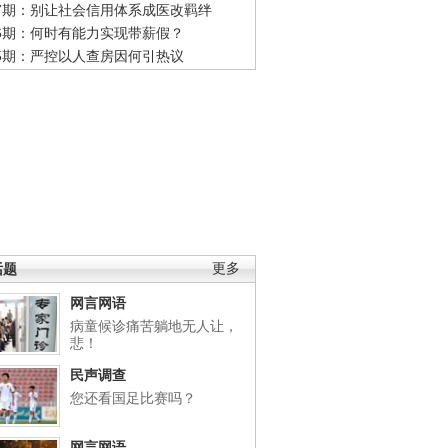
47期：别让社会信用体系成医改羁绊
46期：何时有能力实现带薪假？
45期：严控以人查房因何引热议
话题
更多
网言网语
病童候诊痛苦躺地无人让，
悲！
民声调查
您还看国足比赛吗？
网言网语