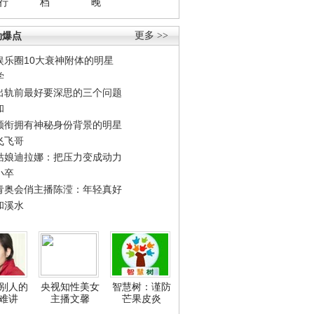
行
档
晚
劲爆点
更多 >>
娱乐圈10大衰神附体的明星
学
出轨前最好要深思的三个问题
和
领衔拥有神秘身份背景的明星
飞飞哥
姑娘迪拉娜：把压力变成动力
小卒
青奥会俏主播陈滢：年轻真好
和溪水
别人的
央视知性美女
智慧树：谨防
难讲
主播文馨
芒果皮炎