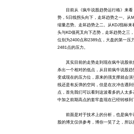
目前从《疯牛说股趋势运行格》来看，大
势，5日线拐头向下，走坏趋势之一。从
缩量态势。走坏趋势之二。从KDJ指标来看
头与KD值死叉向下态势，走坏趋势之三
位别为2400点和2389点，大盘的第一压
2481点的压力。
其实目前的走势走到现在疯牛说股依然
杀出一个相对的低点，从目前疯牛说股趋
变成现在的压力位，原来的强支撑就会演
线还是有反弹的空间，但是在次冲击遇到
点，首先我们可以看到这波看多的人太多
中加之前期高点的套牢盘现在已经转移到了
前面是对于技术上的分析，也是疯牛说
股的博文仅供参考，博你一笑了之，所以