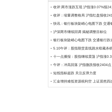
收评:两市涨跌互现 沪指涨0.07%报24
收评：缩量调整格局 沪指红盘报收24
快讯：银行板块陡峭心电图下跌 交通银
沪深两市继续回调 揭秘调整目标位
银行板块陡峭心电图下跌 交通银行跌1.
5.10午评：股指期货直线跳水暗藏杀
十一点播报：股指继续震荡 沪指涨0.3
午评：冲高回落 沪指微跌报收2404点
短线指标超跌 关注反弹力度
汇金增持难抵资源税利空 上证居然四