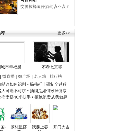
交警拔枪逼停酒驾该不该？
推荐
更多>>
国城市幸福感
不孝七宗罪
|
微直播
|
微广场
|
名人墙
|
排行榜
子打蜡该如何识别
• 揭秘歼十研制全过程
种贵人可遇不可求
• 抽烟是如何毁掉健康
人为病妻搭40米扶手
• 拒绝浪费从我做起
国·
梦想星搭
我要上春
开门大吉