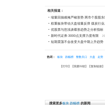
相关报道：
缩量回抽难掩严峻形势 两市个股股东
权重板块带动大盘缩量反弹 煤炭行业
优股票与您浅谈碟形趋势之分析指标
新时代证券:3000点支撑力度有限
20
短期震荡不会改变大盘中期上升趋势
热词：
板块
跌幅榜
整数关口
大盘
走势
【
打印
】【
我要纠错
】【
复制链接
】
搜索更多
板块
跌幅榜
的新闻