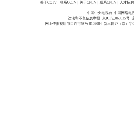
关于CCTV
|
联系CCTV
|
关于CNTV
|
联系CNTV
|
人才招聘
中国中央电视台 中国网络电
违法和不良信息举报
京ICP证060535号
网上传播视听节目许可证号 0102004
新出网证（京）字0