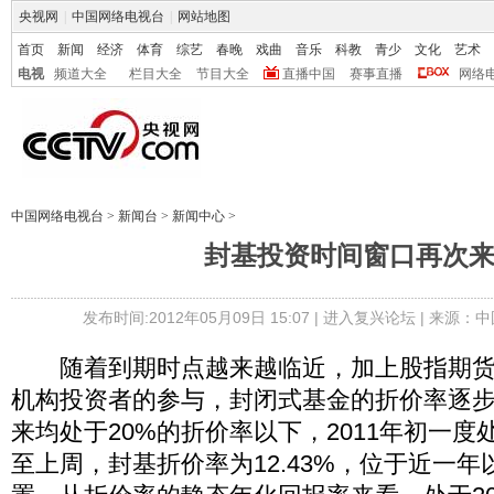
央视网
|
中国网络电视台
|
网站地图
首页
新闻
经济
体育
综艺
春晚
戏曲
音乐
科教
青少
文化
艺术
电视
频道大全
栏目大全
节目大全
直播中国
赛事直播
网络
中国网络电视台
>
新闻台
>
新闻中心
>
封基投资时间窗口再次
发布时间:2012年05月09日 15:07 |
进入复兴论坛
| 来源：中
随着到期时点越来越临近，加上股指期货
机构投资者的参与，封闭式基金的折价率逐步走
来均处于20%的折价率以下，2011年初一度
至上周，封基折价率为12.43%，位于近一