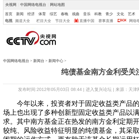
央视网
|
中国网络电视台
|
网站地图
首页
新闻
经济
体育
综艺
春晚
戏曲
音乐
科教
青少
文化
艺术
电视
频道大全
栏目大全
节目大全
直播中国
赛事直播
网络
中国网络电视台
>
新闻台
>
新闻中心
>
纯债基金南方金利受关
发布时间:2012年05月03日 08:44 |
进入复兴论坛
| 来源：天津
今年以来，投资者对于固定收益类产品的
场上也出现了多种创新型固定收益类产品以
求。其中南方基金正在热发的南方金利定期
较纯、风险收益特征明显的纯债基金，其采