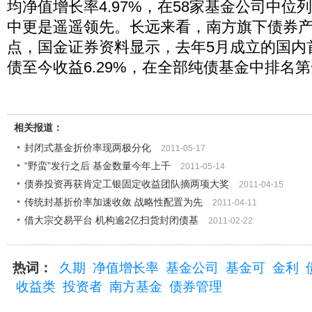
均净值增长率4.97%，在58家基金公司中位
中更是遥遥领先。长远来看，南方旗下债券
点，国金证券资料显示，去年5月成立的国内
债至今收益6.29%，在全部纯债基金中排名
相关报道：
封闭式基金折价率现两极分化
2011-05-17
“野蛮”发行之后 基金数量今年上千
2011-05-14
债券投资再获肯定工银固定收益团队摘两项大奖
2011-04-15
传统封基折价率加速收敛 战略性配置为先
2011-04-11
借大宗交易平台 机构逾2亿扫货封闭债基
2011-02-22
热词：
久期
净值增长率
基金公司
基金可
金利
收益类
投资者
南方基金
债券管理