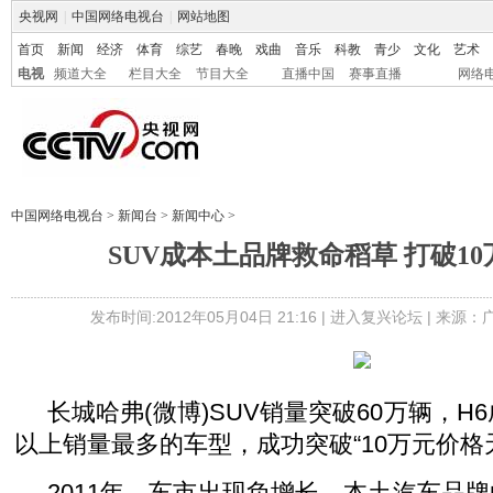
央视网
|
中国网络电视台
|
网站地图
首页
新闻
经济
体育
综艺
春晚
戏曲
音乐
科教
青少
文化
艺术
电视
频道大全
栏目大全
节目大全
直播中国
赛事直播
网络
中国网络电视台
>
新闻台
>
新闻中心
>
SUV成本土品牌救命稻草 打破1
发布时间:2012年05月04日 21:16 |
进入复兴论坛
| 来源：
长城哈弗(微博)SUV销量突破60万辆，H
以上销量最多的车型，成功突破“10万元价格
2011年，车市出现负增长，本土汽车品