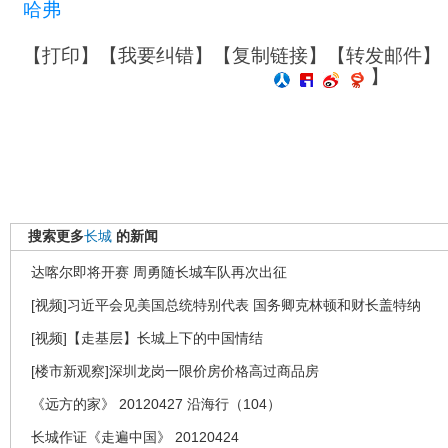
哈弗
【
打印
】【
我要纠错
】【
复制链接
】【
转发邮件
】
】
搜索更多
长城
的新闻
达喀尔即将开赛 周勇随长城车队再次出征
[视频]习近平会见美国总统特别代表 国务卿克林顿和财长盖特纳
[视频]【走基层】长城上下的中国情结
[楼市新观察]深圳龙岗一限价房价格高过商品房
《远方的家》 20120427 沿海行（104）
长城作证《走遍中国》 20120424