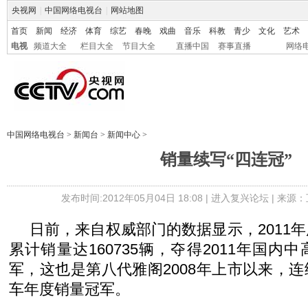
央视网
|
中国网络电视台
|
网站地图
首页
新闻
经济
体育
综艺
春晚
戏曲
音乐
科教
青少
文化
艺术
电视
频道大全
栏目大全
节目大全
直播中国
赛事直播
网络
中国网络电视台
>
新闻台
>
新闻中心
>
销量续写“四连冠”
发布时间:2012年05月04日 18:08 |
进入复兴论坛
| 来源：
日前，来自权威部门的数据显示，2011
累计销量达160735辆，夺得2011年国内
军，这也是第八代雅阁2008年上市以来，
车年度销量冠军。