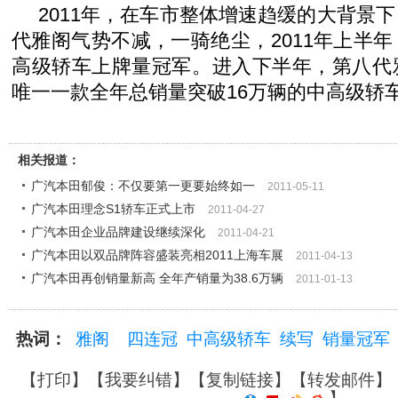
2011年，在车市整体增速趋缓的大背景
代雅阁气势不减，一骑绝尘，2011年上半
高级轿车上牌量冠军。进入下半年，第八代
唯一一款全年总销量突破16万辆的中高级轿
相关报道：
广汽本田郁俊：不仅要第一更要始终如一
2011-05-11
广汽本田理念S1轿车正式上市
2011-04-27
广汽本田企业品牌建设继续深化
2011-04-21
广汽本田以双品牌阵容盛装亮相2011上海车展
2011-04-13
广汽本田再创销量新高 全年产销量为38.6万辆
2011-01-13
热词：
雅阁
四连冠
中高级轿车
续写
销量冠军
【
打印
】【
我要纠错
】【
复制链接
】【
转发邮件
】