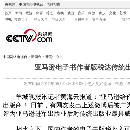
央视网
|
中国网络电视台
|
网站地图
首页
新闻
经济
体育
综艺
春晚
戏曲
音乐
科教
青少
文化
艺术
电视
频道大全
栏目大全
节目大全
直播中国
赛事直播
网络
中国网络电视台
>
新闻台
>
新闻中心
>
亚马逊电子书作者版税达传统出
发布时间:2012年05月04日 06:05 |
进入复兴论坛
| 来源：
羊城晚报讯记者黄海云报道：“亚马逊给
出版商！”日前，有网友发出上述微博后被广
评为亚马逊进军出版业后对传统出版业最具
相比之下，国内作者的电子书版税收入可