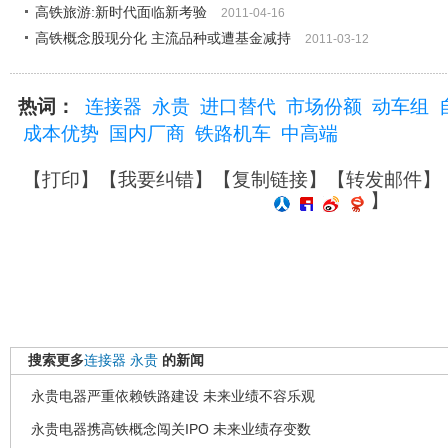
高铁旅游:新时代面临新考验
2011-04-16
高铁概念股现分化 主流品种或遭基金减持
2011-03-12
热词：
连接器
永贵
进口替代
市场份额
动车组
成本优势
国内厂商
铁路机车
中高端
【
打印
】【
我要纠错
】【
复制链接
】【
转发邮件
】
】
搜索更多
连接器
永贵
的新闻
永贵电器严重依赖铁路建设 未来业绩不容乐观
永贵电器携高铁概念闯关IPO 未来业绩存变数