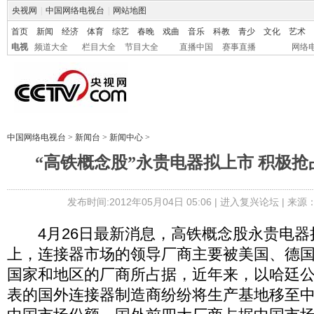
央视网
|
中国网络电视台
|
网站地图
首页
新闻
经济
体育
综艺
春晚
戏曲
音乐
科教
青少
文化
艺术
电视
频道大全
栏目大全
节目大全
直播中国
赛事直播
网络
中国网络电视台
>
新闻台
>
新闻中心
>
“高铁概念股”永贵电器拟上市 积极
发布时间:2012年05月04日 05:06 |
进入复兴论坛
| 来源
4月26日最新消息，高铁概念股永贵电器
上，连接器市场的领导厂商主要被美国、德
国家和地区的厂商所占据，近年来，以哈廷
表的国外连接器制造商纷纷将生产基地移至