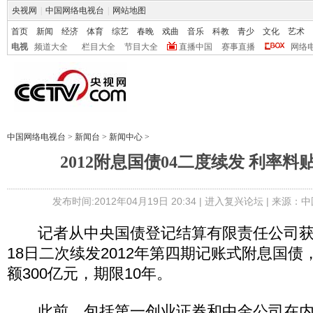
央视网
|
中国网络电视台
|
网站地图
首页
新闻
经济
体育
综艺
春晚
戏曲
音乐
科教
青少
文化
艺术
电视
频道大全
栏目大全
节目大全
直播中国
赛事直播
网络
中国网络电视台
>
新闻台
>
新闻中心
>
2012附息国债04二度续发 利率
发布时间:2012年04月19日 20:34 |
进入复兴论坛
| 来源：中
记者从中央国债登记结算有限责任公司获
18日二次续发2012年第四期记账式附息国
额300亿元，期限10年。
此前，包括第一创业证券和中金公司在内