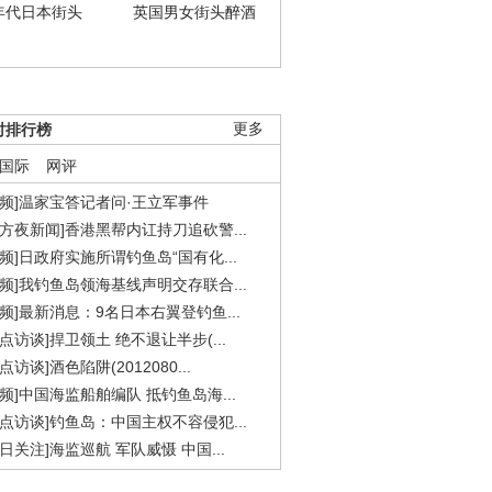
年代日本街头
英国男女街头醉酒
时排行榜
更多
国际
网评
视频]温家宝答记者问·王立军事件
东方夜新闻]香港黑帮内讧持刀追砍警...
视频]日政府实施所谓钓鱼岛“国有化...
视频]我钓鱼岛领海基线声明交存联合...
视频]最新消息：9名日本右翼登钓鱼...
焦点访谈]捍卫领土 绝不退让半步(...
点访谈]酒色陷阱(2012080...
视频]中国海监船舶编队 抵钓鱼岛海...
焦点访谈]钓鱼岛：中国主权不容侵犯...
今日关注]海监巡航 军队威慑 中国...