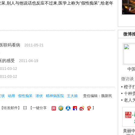
呆,别人与他说话也反应不过来,医学上称为“假性痴呆”,给老年
微博
医联码看病
2011-05-21
0
医的感受
2011-04-19
011-03-12
中
011-03-12
微访谈
• 橙
• 十
症状
动用
假性痴呆
潜伏
精神病医院
王大娘
责任编辑：魏新民
• 老
【
转发邮件
】【
】
【一键分享
】
美丽中