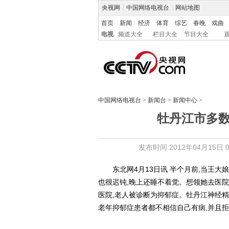
央视网
|
中国网络电视台
|
网站地图
首页
新闻
经济
体育
综艺
春晚
戏曲
电视
频道大全
栏目大全
节目大全
中国网络电视台
>
新闻台
>
新闻中心
>
牡丹江市多
发布时间:2012年04月15日 08
东北网4月13日讯 半个月前,当王大娘
也很迟钝,晚上还睡不着觉。想领她去医院
医院,老人被诊断为抑郁症。牡丹江神经精
老年抑郁症患者都不相信自己有病,并且拒