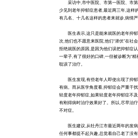
采访中,市中医院、市第一医院、市第二
少见到老年抑郁症患者,最近两三年,这样
有几名、十几名这样的患者来就诊,病情
医生表示,这只是能来就医的老年抑郁症
次,他们也不愿意来医院,他们“潜伏”在
拒绝就医的原因,是因为他们误把抑郁症认
一辈子,有了很好的口碑,一但被诊断为“
耽误了治疗。
医生发现,有些老年人即使出现了抑郁症
有病。而从医学角度看,抑郁症会严重干扰
轻度老年抑郁症,如果轻度老年抑郁症不及
有刚得病时治疗效果好了。所以,尽早治
不对症。
医生建议,从牡丹江市最近两年的发病情
任何事都提不起兴趣,总觉着自己老了没