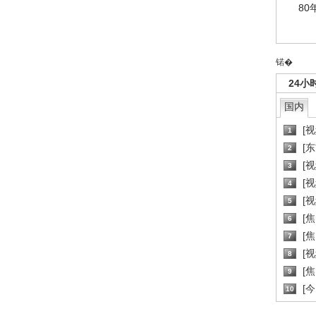
80
锘�
24小
国内
[
1
[
2
[
3
[
4
[
5
[
6
[焦
7
[
8
[
9
[
10