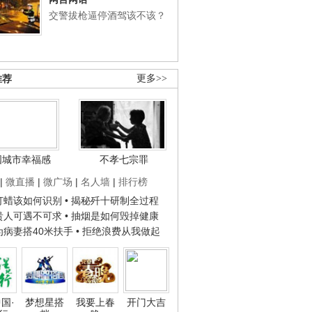
交警拔枪逼停酒驾该不该？
推荐
更多>>
国城市幸福感
不孝七宗罪
|
微直播
|
微广场
|
名人墙
|
排行榜
子打蜡该如何识别
• 揭秘歼十研制全过程
种贵人可遇不可求
• 抽烟是如何毁掉健康
人为病妻搭40米扶手
• 拒绝浪费从我做起
国·
梦想星搭
我要上春
开门大吉