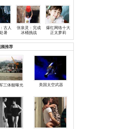
：古人
张泉灵：完成
爆红网络十大
处暑
冰桶挑战
正太萝莉
视频推荐
美国太空武器
军三体舰曝光