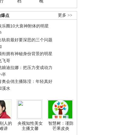
行
档
晚
劲爆点
更多 >>
娱乐圈10大衰神附体的明星
学
出轨前最好要深思的三个问题
和
领衔拥有神秘身份背景的明星
飞飞哥
姑娘迪拉娜：把压力变成动力
小卒
青奥会俏主播陈滢：年轻真好
和溪水
别人的
央视知性美女
智慧树：谨防
难讲
主播文馨
芒果皮炎