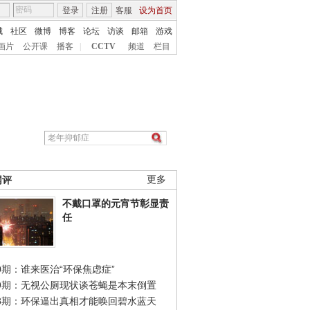
登录
注册
客服
设为首页
城
社区
微博
博客
论坛
访谈
邮箱
游戏
画片
公开课
播客
|
CCTV
频道
栏目
网评
更多
不戴口罩的元宵节彰显责
任
0期：谁来医治“环保焦虑症”
49期：无视公厕现状谈苍蝇是本末倒置
48期：环保逼出真相才能唤回碧水蓝天