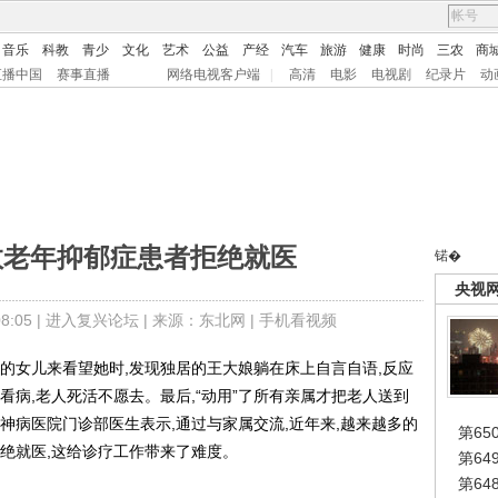
音乐
科教
青少
文化
艺术
公益
产经
汽车
旅游
健康
时尚
三农
商
直播中国
赛事直播
网络电视客户端
|
高清
电影
电视剧
纪录片
动
数老年抑郁症患者拒绝就医
锘�
央视
:05 |
进入复兴论坛
| 来源：东北网 |
手机看视频
的女儿来看望她时,发现独居的王大娘躺在床上自言自语,反应
看病,老人死活不愿去。最后,“动用”了所有亲属才把老人送到
神病医院门诊部医生表示,通过与家属交流,近年来,越来越多的
第65
绝就医,这给诊疗工作带来了难度。
第6
第6