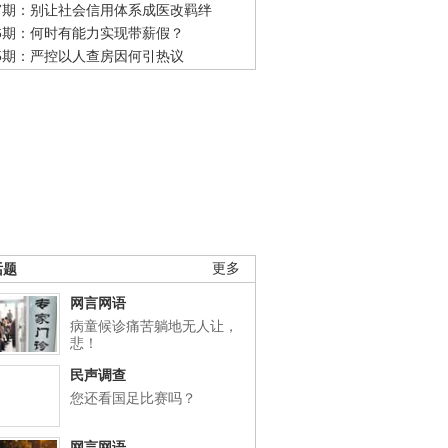
47期：别让社会信用体系成医改羁绊
46期：何时有能力实现带薪假？
45期：严控以人查房因何引热议
话题
更多
网言网语
病童候诊痛苦躺地无人让，
悲！
民声调查
您还看国足比赛吗？
网言网语