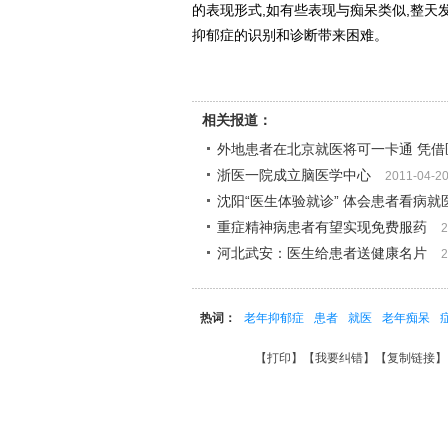
的表现形式,如有些表现与痴呆类似,整天发
抑郁症的识别和诊断带来困难。
相关报道：
外地患者在北京就医将可一卡通 凭借
浙医一院成立脑医学中心
2011-04-2
沈阳“医生体验就诊” 体会患者看病就
重症精神病患者有望实现免费服药
2
河北武安：医生给患者送健康名片
2
热词：
老年抑郁症
患者
就医
老年痴呆
【
打印
】【
我要纠错
】【
复制链接
】