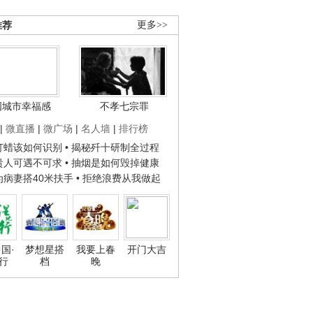
推荐
更多>>
国城市幸福感
不孝七宗罪
|
微直播
|
微广场
|
名人墙
|
排行榜
子打蜡该如何识别
• 揭秘歼十研制全过程
种贵人可遇不可求
• 抽烟是如何毁掉健康
人为病妻搭40米扶手
• 拒绝浪费从我做起
国·
梦想星搭
我要上春
开门大吉
行
档
晚