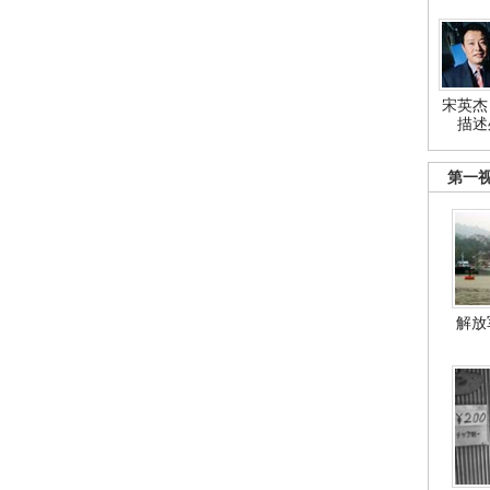
宋英杰
描述
第一
解放