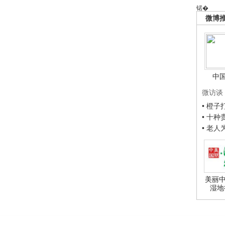
锘�
微博
中
微访谈
• 橙
• 十
• 老
美丽中
湿地