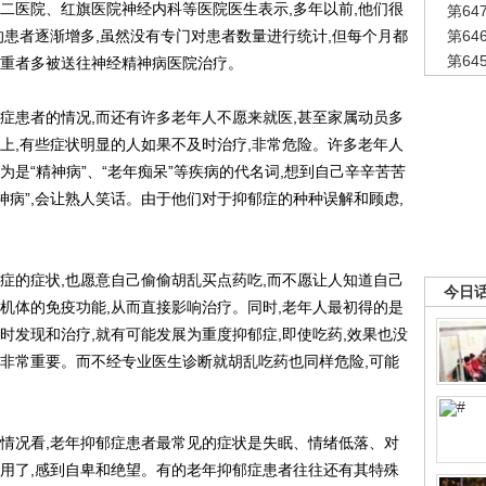
医院、红旗医院神经内科等医院医生表示,多年以前,他们很
第6
的患者逐渐增多,虽然没有专门对患者数量进行统计,但每个月都
第6
第6
严重者多被送往神经精神病医院治疗。
患者的情况,而还有许多老年人不愿来就医,甚至家属动员多
社会上,有些症状明显的人如果不及时治疗,非常危险。许多老年人
为是“精神病”、“老年痴呆”等疾病的代名词,想到自己辛辛苦苦
精神病”,会让熟人笑话。由于他们对于抑郁症的种种误解和顾虑,
的症状,也愿意自己偷偷胡乱买点药吃,而不愿让人知道自己
今日
机体的免疫功能,从而直接影响治疗。同时,老年人最初得的是
时发现和治疗,就有可能发展为重度抑郁症,即使吃药,效果也没
疗非常重要。而不经专业医生诊断就胡乱吃药也同样危险,可能
况看,老年抑郁症患者最常见的症状是失眠、情绪低落、对
有用了,感到自卑和绝望。有的老年抑郁症患者往往还有其特殊