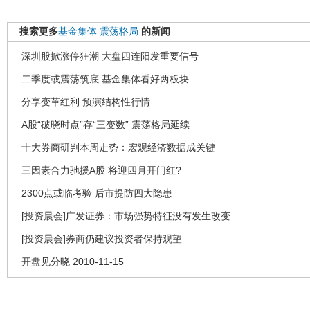
搜索更多
基金集体
震荡格局
的新闻
深圳股掀涨停狂潮 大盘四连阳发重要信号
二季度或震荡筑底 基金集体看好两板块
分享变革红利 预演结构性行情
A股“破晓时点”存“三变数” 震荡格局延续
十大券商研判本周走势：宏观经济数据成关键
三因素合力驰援A股 将迎四月开门红?
2300点或临考验 后市提防四大隐患
[投资晨会]广发证券：市场强势特征没有发生改变
[投资晨会]券商仍建议投资者保持观望
开盘见分晓 2010-11-15