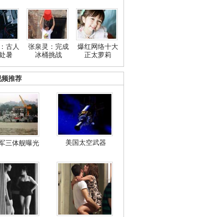
：古人
张泉灵：完成
爆红网络十大
处暑
冰桶挑战
正太萝莉
视频推荐
美国太空武器
军三体舰曝光