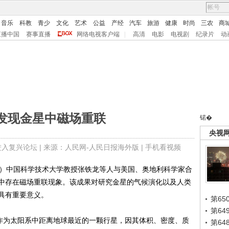
音乐
科教
青少
文化
艺术
公益
产经
汽车
旅游
健康
时尚
三农
商
直播中国
赛事直播
网络电视客户端
|
高清
电影
电视剧
纪录片
动
发现金星中磁场重联
锘�
央视
进入复兴论坛
| 来源：人民网-人民日报海外版 |
手机看视频
）中国科学技术大学教授张铁龙等人与美国、奥地利科学家合
中存在磁场重联现象。该成果对研究金星的气候演化以及人类
具有重要意义。
第65
第6
作为太阳系中距离地球最近的一颗行星，因其体积、密度、质
第6