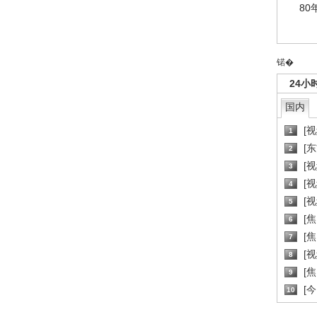
80
锘�
24小
国内
[
1
[
2
[
3
[
4
[
5
[
6
[焦
7
[
8
[
9
[
10