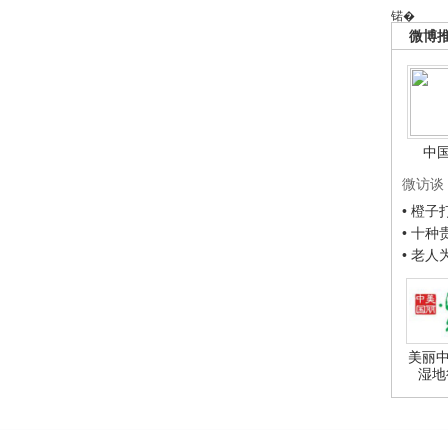
锘�
微博
中
微访谈
• 橙
• 十
• 老
美丽中
湿地