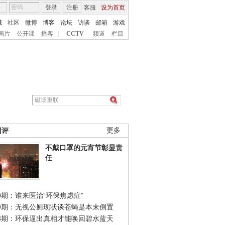
登录
注册
客服
设为首页
城
社区
微博
博客
论坛
访谈
邮箱
游戏
画片
公开课
播客
|
CCTV
频道
栏目
网评
更多
不戴口罩的元宵节彰显责
任
0期：谁来医治“环保焦虑症”
49期：无视公厕现状谈苍蝇是本末倒置
48期：环保逼出真相才能唤回碧水蓝天