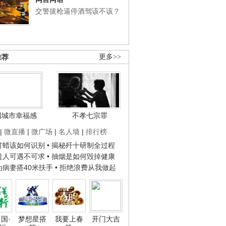
交警拔枪逼停酒驾该不该？
推荐
更多>>
国城市幸福感
不孝七宗罪
|
微直播
|
微广场
|
名人墙
|
排行榜
子打蜡该如何识别
• 揭秘歼十研制全过程
种贵人可遇不可求
• 抽烟是如何毁掉健康
人为病妻搭40米扶手
• 拒绝浪费从我做起
国·
梦想星搭
我要上春
开门大吉