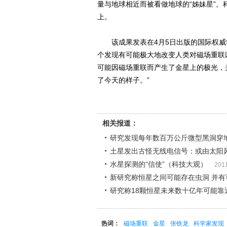
量与地球相近而被看做地球的“姊妹星”。
上。
该成果发表在4月5日出版的国际权威学
个发现有可能极大地改变人类对磁场重联
可能因磁场重联而产生了金星上的极光，
了今天的样子。”
相关报道：
研究发现每年数百万公斤微型黑洞穿地
土星发出古怪无线电信号：或由太阳
水星探测的“信使”（科技大观）
201
新研究称恒星之间可能存在虫洞 并有
研究称18颗恒星未来数十亿年可能靠
热词：
磁场重联
金星
张铁龙
科学家发现