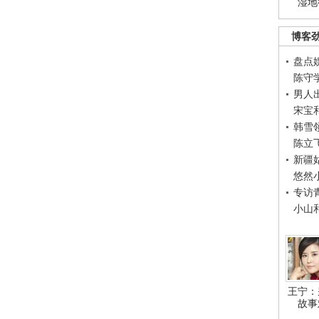
湿地
博客
盘点
陈守
男人
宋宝
韩雪
陈立
新疆
悠然
专访
小山
王宁：
故事