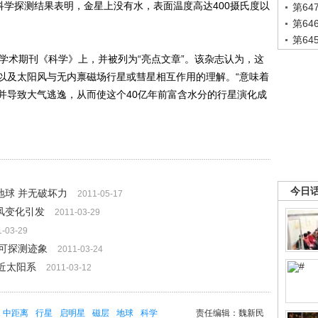
科学探测结果表明，金星上没有水，表面温度高达400摄氏度以
第6
第6
第6
术期刊《科学》上，并被列为“亮点文章”。该杂志认为，这
以及太阳风与无内禀磁场行星或彗星相互作用的理解。“意味着
并导致大气逃逸，从而使这个40亿年前富含水分的行星演化成
今日
球 并无破坏力
2011-05-17
风变化引发
2011-03-29
1-03-29
可探测迹象
2011-03-24
近太阳系
2011-03-12
中距离
行星
启明星
磁层
地球
科学
责任编辑：魏新民