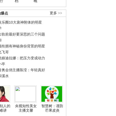
行
档
晚
劲爆点
更多 >>
娱乐圈10大衰神附体的明星
学
出轨前最好要深思的三个问题
和
领衔拥有神秘身份背景的明星
飞飞哥
姑娘迪拉娜：把压力变成动力
小卒
青奥会俏主播陈滢：年轻真好
和溪水
别人的
央视知性美女
智慧树：谨防
难讲
主播文馨
芒果皮炎