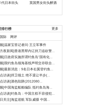
年代日本街头
英国男女街头醉酒
时排行榜
更多
国际
网评
视频]温家宝答记者问·王立军事件
东方夜新闻]香港黑帮内讧持刀追砍警...
视频]日政府实施所谓钓鱼岛“国有化...
视频]我钓鱼岛领海基线声明交存联合...
视频]最新消息：9名日本右翼登钓鱼...
焦点访谈]捍卫领土 绝不退让半步(...
点访谈]酒色陷阱(2012080...
视频]中国海监船舶编队 抵钓鱼岛海...
焦点访谈]钓鱼岛：中国主权不容侵犯...
今日关注]海监巡航 军队威慑 中国...