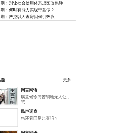
47期：别让社会信用体系成医改羁绊
46期：何时有能力实现带薪假？
45期：严控以人查房因何引热议
话题
更多
网言网语
病童候诊痛苦躺地无人让，
悲！
民声调查
您还看国足比赛吗？
网言网语