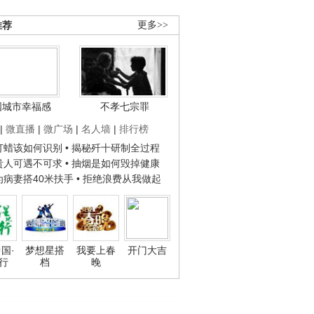
推荐
更多>>
国城市幸福感
不孝七宗罪
|
微直播
|
微广场
|
名人墙
|
排行榜
子打蜡该如何识别
• 揭秘歼十研制全过程
种贵人可遇不可求
• 抽烟是如何毁掉健康
人为病妻搭40米扶手
• 拒绝浪费从我做起
国·
梦想星搭
我要上春
开门大吉
行
档
晚