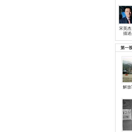
宋英杰
描述
第一
解放