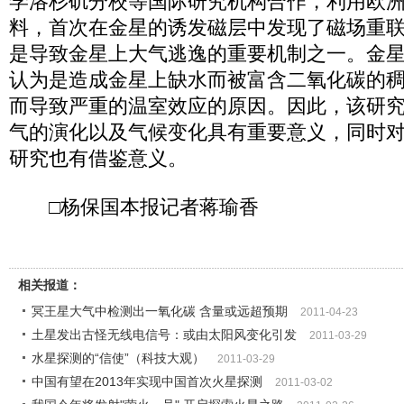
学洛杉矶分校等国际研究机构合作，利用欧
料，首次在金星的诱发磁层中发现了磁场重
是导致金星上大气逃逸的重要机制之一。金
认为是造成金星上缺水而被富含二氧化碳的
而导致严重的温室效应的原因。因此，该研
气的演化以及气候变化具有重要意义，同时
研究也有借鉴意义。
□杨保国本报记者蒋瑜香
相关报道：
冥王星大气中检测出一氧化碳 含量或远超预期
2011-04-23
土星发出古怪无线电信号：或由太阳风变化引发
2011-03-29
水星探测的“信使”（科技大观）
2011-03-29
中国有望在2013年实现中国首次火星探测
2011-03-02