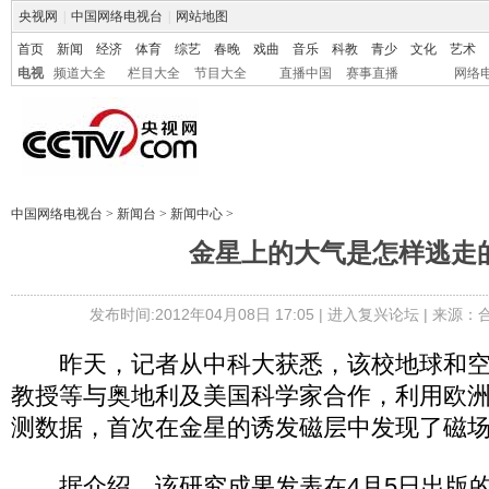
央视网
|
中国网络电视台
|
网站地图
首页
新闻
经济
体育
综艺
春晚
戏曲
音乐
科教
青少
文化
艺术
电视
频道大全
栏目大全
节目大全
直播中国
赛事直播
网络
中国网络电视台
>
新闻台
>
新闻中心
>
金星上的大气是怎样逃走
发布时间:2012年04月08日 17:05 |
进入复兴论坛
| 来源：
昨天，记者从中科大获悉，该校地球和空
教授等与奥地利及美国科学家合作，利用欧
测数据，首次在金星的诱发磁层中发现了磁
据介绍，该研究成果发表在4月5日出版的