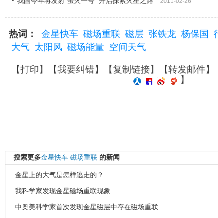
我国今年将发射"萤火一号" 开启探索火星之路
2011-02-26
热词：
金星快车
磁场重联
磁层
张铁龙
杨保国
大气
太阳风
磁场能量
空间天气
【
打印
】【
我要纠错
】【
复制链接
】【
转发邮件
】
】
搜索更多
金星快车
磁场重联
的新闻
金星上的大气是怎样逃走的？
我科学家发现金星磁场重联现象
中奥美科学家首次发现金星磁层中存在磁场重联