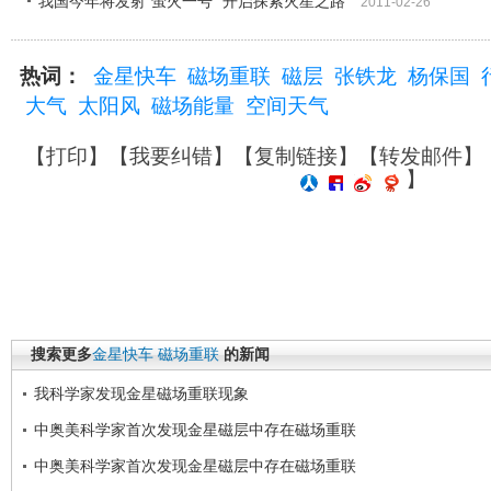
我国今年将发射"萤火一号" 开启探索火星之路
2011-02-26
热词：
金星快车
磁场重联
磁层
张铁龙
杨保国
大气
太阳风
磁场能量
空间天气
【
打印
】【
我要纠错
】【
复制链接
】【
转发邮件
】
】
搜索更多
金星快车
磁场重联
的新闻
我科学家发现金星磁场重联现象
中奥美科学家首次发现金星磁层中存在磁场重联
中奥美科学家首次发现金星磁层中存在磁场重联