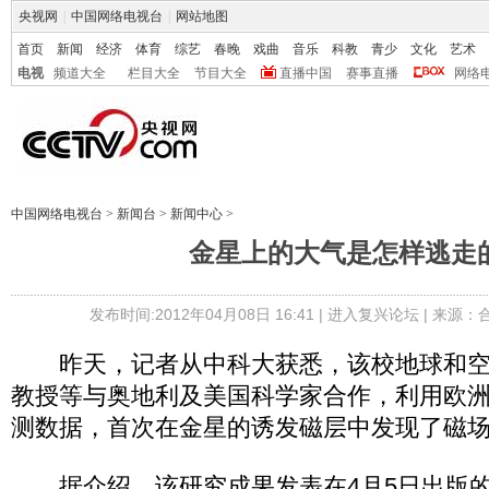
央视网
|
中国网络电视台
|
网站地图
首页
新闻
经济
体育
综艺
春晚
戏曲
音乐
科教
青少
文化
艺术
电视
频道大全
栏目大全
节目大全
直播中国
赛事直播
网络
中国网络电视台
>
新闻台
>
新闻中心
>
金星上的大气是怎样逃走
发布时间:2012年04月08日 16:41 |
进入复兴论坛
| 来源：
昨天，记者从中科大获悉，该校地球和空
教授等与奥地利及美国科学家合作，利用欧
测数据，首次在金星的诱发磁层中发现了磁
据介绍，该研究成果发表在4月5日出版的