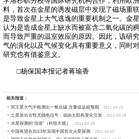
学洛杉矶分校等国际研究机构合作，利用欧
料，首次在金星的诱发磁层中发现了磁场重
是导致金星上大气逃逸的重要机制之一。金
认为是造成金星上缺水而被富含二氧化碳的
而导致严重的温室效应的原因。因此，该研
气的演化以及气候变化具有重要意义，同时
研究也有借鉴意义。
□杨保国本报记者蒋瑜香
相关报道：
冥王星大气中检测出一氧化碳 含量或远超预期
2011-04-23
土星发出古怪无线电信号：或由太阳风变化引发
2011-03-29
水星探测的“信使”（科技大观）
2011-03-29
中国有望在2013年实现中国首次火星探测
2011-03-02