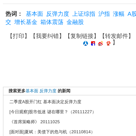
热词：
基本面
反弹力度
上证综指
沪指
涨幅
A
交
增长基金
箱体震荡
金融股
【
打印
】【
我要纠错
】【
复制链接
】【
转发邮件
】
】
搜索更多
基本面
反弹力度
的新闻
二季度A股开门红 基本面决定反弹力度
[今日观察]股市低迷 谜在哪里？（20111227）
《首席策略师》 20111025
[面对面]夏斌：美债下的危与机（20110814）