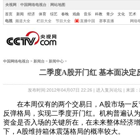
央视网
|
中国网络电视台
|
网站地图
首页
新闻
经济
体育
综艺
春晚
戏曲
音乐
科教
青少
文化
艺术
电视
频道大全
栏目大全
节目大全
直播中国
赛事直播
网络
中国网络电视台
>
新闻台
>
新闻中心
>
二季度A股开门红 基本面决定
发布时间:2012年04月07日 22:26 |
进入复兴论坛
| 来源：
在本周仅有的两个交易日，A股市场一反
反弹格局，实现二季度开门红。机构普遍认
资金是否入场的关键所在，在未来整体经济
下，A股维持箱体震荡格局的概率较大。