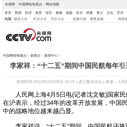
央视网
|
中国网络电视台
|
网站地图
首页
新闻
经济
体育
综艺
春晚
戏曲
音乐
科教
青少
文化
艺术
电视
频道大全
栏目大全
节目大全
直播中国
赛事直播
网络
中国网络电视台
>
新闻台
>
新闻中心
>
李家祥：“十二五”期间中国民航每年引
发布时间:2012年04月06日 15:25 |
进入复兴论坛
| 来源：人民
人民网上海4月5日电(记者沈文敏)国家民
在沪表示，经过34年的改革开放发展，中国
中的战略地位越来越凸显。
李家祥说，“十二五”期间，中国民航还将迎