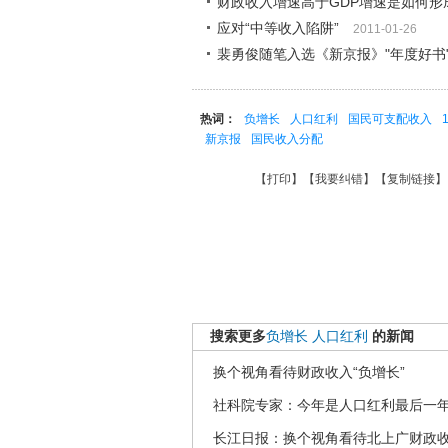
财政收入增速高于GDP增速是如何形
应对“中等收入陷阱”
2011-01-26
裴勇俊随笔入选《新京报》"年度好书
热词：
负增长
人口红利
国民可支配收入
新京报
国民收入分配
【
打印
】【
我要纠错
】【
复制链接
】
搜索更多
负增长
人口红利
的新闻
换个视角看待财政收入“负增长”
社科院专家：今年是人口红利最后一
长江日报：换个视角看待北上广财政收