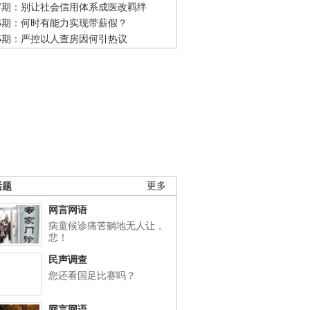
47期：别让社会信用体系成医改羁绊
46期：何时有能力实现带薪假？
45期：严控以人查房因何引热议
话题
更多
网言网语
病童候诊痛苦躺地无人让，
悲！
民声调查
您还看国足比赛吗？
网言网语