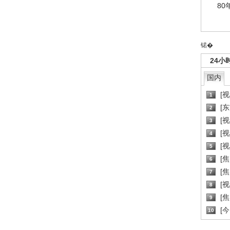
80
锘�
24小
国内
[
1
[
2
[
3
[
4
[
5
[
6
[焦
7
[
8
[
9
[
10