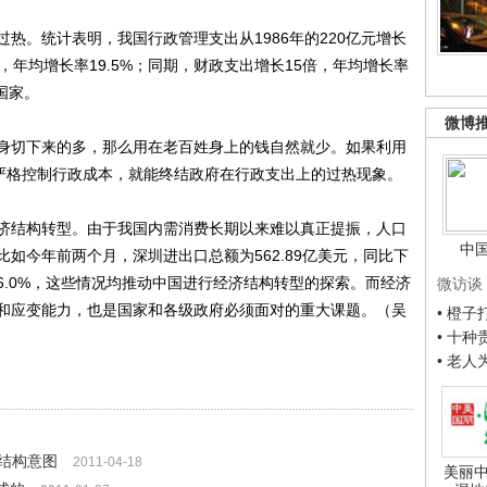
。统计表明，我国行政管理支出从1986年的220亿元增长
30倍，年均增长率19.5%；同期，财政支出增长15倍，年均增长率
国家。
微博
切下来的多，那么用在老百姓身上的钱自然就少。如果利用
府严格控制行政成本，就能终结政府在行政支出上的过热现象。
结构转型。由于我国内需消费长期以来难以真正提振，人口
中
如今年前两个月，深圳进出口总额为562.89亿美元，同比下
降6.0%，这些情况均推动中国进行经济结构转型的探索。而经济
微访谈
和应变能力，也是国家和各级政府必须面对的重大课题。（吴
• 橙
• 十
• 老
结构意图
2011-04-18
美丽中