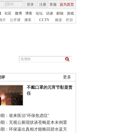
登录
注册
客服
设为首页
城
社区
微博
博客
论坛
访谈
邮箱
游戏
画片
公开课
播客
|
CCTV
频道
栏目
网评
更多
不戴口罩的元宵节彰显责
任
0期：谁来医治“环保焦虑症”
49期：无视公厕现状谈苍蝇是本末倒置
48期：环保逼出真相才能唤回碧水蓝天