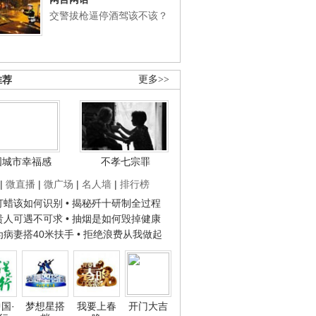
交警拔枪逼停酒驾该不该？
推荐
更多>>
国城市幸福感
不孝七宗罪
|
微直播
|
微广场
|
名人墙
|
排行榜
子打蜡该如何识别
• 揭秘歼十研制全过程
种贵人可遇不可求
• 抽烟是如何毁掉健康
人为病妻搭40米扶手
• 拒绝浪费从我做起
国·
梦想星搭
我要上春
开门大吉