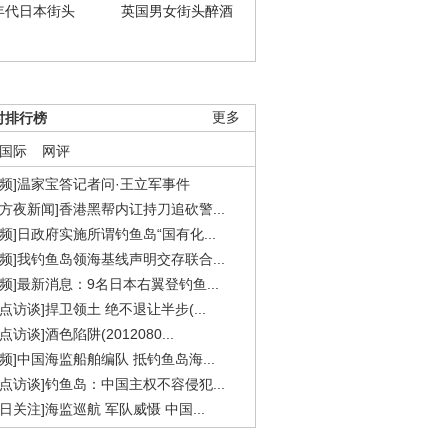
年代日本街头
英国男女街头醉酒
时排行榜
更多
国际
网评
视频]温家宝答记者问·王立军事件
东方夜新闻]香港黑帮内讧持刀追砍警...
视频]日政府实施所谓钓鱼岛“国有化...
视频]我钓鱼岛领海基线声明交存联合...
视频]最新消息：9名日本右翼登钓鱼...
焦点访谈]捍卫领土 绝不退让半步(...
点访谈]酒色陷阱(2012080...
视频]中国海监船舶编队 抵钓鱼岛海...
焦点访谈]钓鱼岛：中国主权不容侵犯...
今日关注]海监巡航 军队威慑 中国...