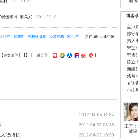
成的
湿地
2011-01-27
博客
"候选单 韩国高兴
2011-01-10
盘点
陈守
1986年
福布斯
结构性减税
经济结构
2005年
责任编辑：李中国
男人
宋宝
韩雪
【
转发邮件
】【
】
【一键分享
】
陈立
新疆
悠然
专访
小山
2012-04-05 11:34
年
2012-04-03 08:18
王宁：
故事
入“负增长”
2012-04-02 10:30