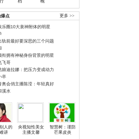
行
档
晚
劲爆点
更多 >>
娱乐圈10大衰神附体的明星
学
出轨前最好要深思的三个问题
和
领衔拥有神秘身份背景的明星
飞飞哥
姑娘迪拉娜：把压力变成动力
小卒
青奥会俏主播陈滢：年轻真好
和溪水
别人的
央视知性美女
智慧树：谨防
难讲
主播文馨
芒果皮炎