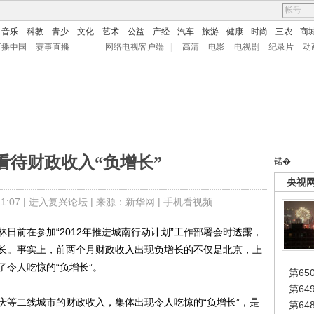
音乐
科教
青少
文化
艺术
公益
产经
汽车
旅游
健康
时尚
三农
商
直播中国
赛事直播
网络电视客户端
|
高清
电影
电视剧
纪录片
动
看待财政收入“负增长”
锘�
央视
:07 |
进入复兴论坛
| 来源：新华网 |
手机看视频
前在参加“2012年推进城南行动计划”工作部署会时透露，
长。事实上，前两个月财政收入出现负增长的不仅是北京，上
令人吃惊的“负增长”。
第65
第6
等二线城市的财政收入，集体出现令人吃惊的“负增长”，是
第6