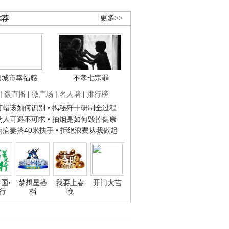
推荐
更多>>
国城市幸福感
不孝七宗罪
|
微直播
|
微广场
|
名人墙
|
排行榜
子打蜡该如何识别
• 揭秘歼十研制全过程
种贵人可遇不可求
• 抽烟是如何毁掉健康
人为病妻搭40米扶手
• 拒绝浪费从我做起
国·
梦想星搭
我要上春
开门大吉
行
档
晚