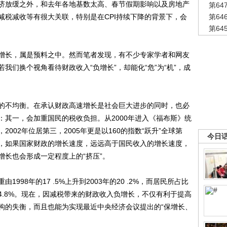
济放缓之外，和去年各地基数太高、春节假期影响以及房地产
第6
减税减收等有很大关联，特别是在CPI持续下降的背景下，会
第6
第6
长，属是预料之中。然而笔者发现，有不少专家学者和网友
我们换个视角看待财政收入“负增长”，却能化“危”为“机”，成
不均衡。在承认财政高速增长是社会巨大进步的同时，也必
：其一，会加重国民的税收负担。从2000年进入《福布斯》统
002年位居第三，2005年更是以160的指数“跃升”全球第
今日
，如果国家财政的增长速度，远远高于国民收入的增长速度，
增长也会形成一定程度上的“挤压”。
8年的17 .5%上升到2003年的20 .2%，而居民所占比
年的64.8%。现在，因减税带来的财政收入负增长，不仅有利于提高
构的失衡，而且也能为实现最近中央经济会议提出的“保增长、