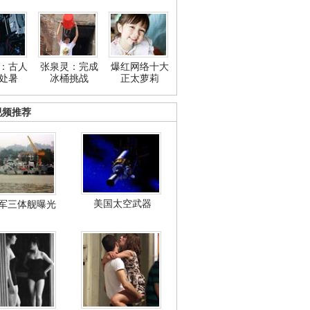
：古人
张泉灵：完成
爆红网络十大
处暑
冰桶挑战
正太萝莉
视频推荐
美国太空武器
军三体舰曝光