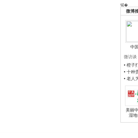
锘�
微博
中
微访谈
• 橙
• 十
• 老
美丽中
湿地