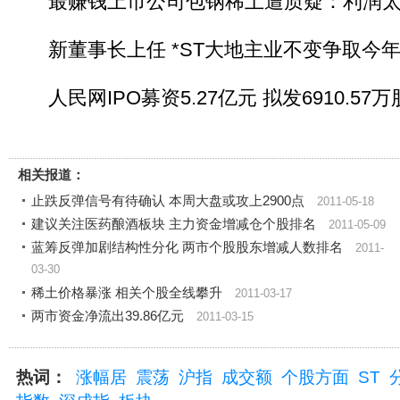
最赚钱上市公司包钢稀土遭质疑：利润太
新董事长上任 *ST大地主业不变争取今
人民网IPO募资5.27亿元 拟发6910.57万
相关报道：
止跌反弹信号有待确认 本周大盘或攻上2900点
2011-05-18
建议关注医药酿酒板块 主力资金增减仓个股排名
2011-05-09
蓝筹反弹加剧结构性分化 两市个股股东增减人数排名
2011-
03-30
稀土价格暴涨 相关个股全线攀升
2011-03-17
两市资金净流出39.86亿元
2011-03-15
热词：
涨幅居
震荡
沪指
成交额
个股方面
ST