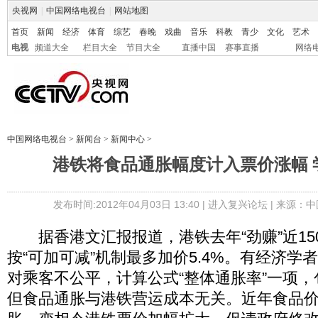
央视网
|
中国网络电视台
|
网站地图
首页
新闻
经济
体育
综艺
春晚
戏曲
音乐
科教
青少
文化
艺术
电视
频道大全
栏目大全
节目大全
直播中国
赛事直播
网络
中国网络电视台
>
新闻台
>
新闻中心
>
港铁将食品通胀幅度计入票价涨幅 
发布时间:2012年04月03日 13:40 |
进入复兴论坛
| 来源：中
据香港文汇报报道，港铁去年“劲赚”近15
按“可加可减”机制最多加价5.4%。有经济学
对乘客不公平，计算公式“整体通胀率”一项
但食品通胀与港铁营运成本无关。近年食品