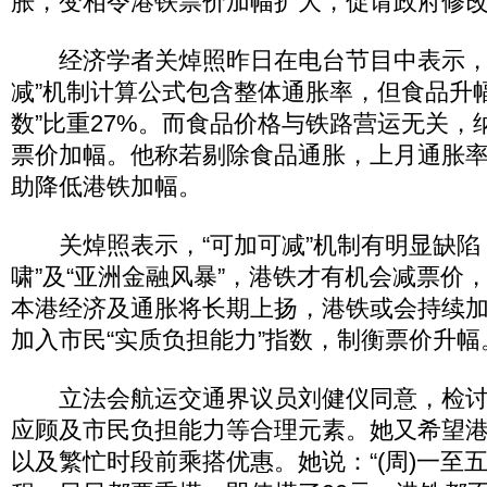
胀，变相令港铁票价加幅扩大，促请政府修
经济学者关焯照昨日在电台节目中表示，
减”机制计算公式包含整体通胀率，但食品升
数”比重27%。而食品价格与铁路营运无关，
票价加幅。他称若剔除食品通胀，上月通胀率
助降低港铁加幅。
关焯照表示，“可加可减”机制有明显缺陷
啸”及“亚洲金融风暴”，港铁才有机会减票价
本港经济及通胀将长期上扬，港铁或会持续
加入市民“实质负担能力”指数，制衡票价升幅
立法会航运交通界议员刘健仪同意，检讨“
应顾及市民负担能力等合理元素。她又希望
以及繁忙时段前乘搭优惠。她说：“(周)一至五