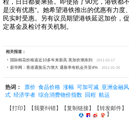
程，日日都要乘搭。即使搭了90元，港铁都不
是没有优惠”。她希望港铁推出的优惠有力度
民实时受惠。另有议员期望港铁延迟加价，
定基金及检讨有关机制。
相关报道：
国际棉花价格逼近10多年来新高 美加价潮杀到
2011-02-17
新华网：香港通胀压力增大 通胀率有机会升至4%
2011-01-26
热词：
票价
食品价格
涨幅
可加可减
亚洲金融风
式
经济学者
综合消费物价指数
回程
航运
【
打印
】【
我要纠错
】【
复制链接
】【
转发邮件
】
】