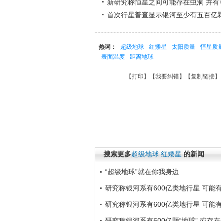
新研究称恒星之间可能存在虫洞 并有
首次行星普查显示银河至少有五百亿
热词：
超级地球
红矮星
太阳质量
恒星质
表面温度
距离地球
【
打印
】【
我要纠错
】【
复制链接
】
搜索更多
超级地球
红矮星
的新闻
“超级地球”就在你我身边
研究称银河系有600亿类地行星 可能
研究称银河系有600亿类地行星 可能
研究称银河系有600亿颗“地球” 或存