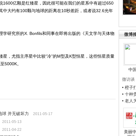
600亿颗是红矮星，因此很可能在我们的星系中有超过650
中大约有100颗与地球的距离在10秒差距，或者说32.6光年
究所的X. Bonfils和同事在即将出版的《天文学与天体物
微博
，尤指主序星中比较“冷”的M型及K型恒星，这些恒星质量
至5000K。
中
微访谈
• 橙
• 十
• 老
球 并无破坏力
2011-05-17
2011-05-13
2011-04-22
美丽中