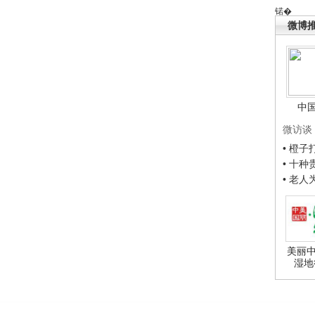
锘�
微博
中
微访谈
• 橙
• 十
• 老
美丽中
湿地