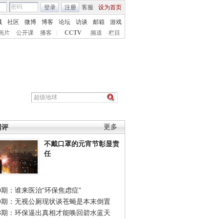
登录
注册
客服
设为首页
城
社区
微博
博客
论坛
访谈
邮箱
游戏
画片
公开课
播客
|
CCTV
频道
栏目
网评
更多
不戴口罩的元宵节彰显责
任
0期：谁来医治“环保焦虑症”
49期：无视公厕现状谈苍蝇是本末倒置
48期：环保逼出真相才能唤回碧水蓝天