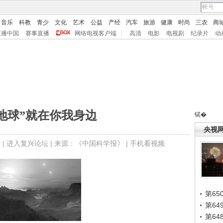
音乐
科教
青少
文化
艺术
公益
产经
汽车
旅游
健康
时尚
三农
商
直播中国
赛事直播
网络电视客户端
|
高清
电影
电视剧
纪录片
动
地球”就在你我身边
锘�
央视
 |
进入复兴论坛
| 来源：《中国科学报》 |
手机看视频
第65
第6
第6