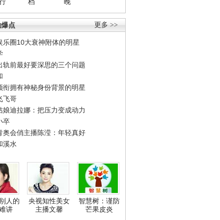
行
档
晚
劲爆点
更多 >>
娱乐圈10大衰神附体的明星
学
出轨前最好要深思的三个问题
和
领衔拥有神秘身份背景的明星
飞飞哥
姑娘迪拉娜：把压力变成动力
小卒
青奥会俏主播陈滢：年轻真好
和溪水
别人的
央视知性美女
智慧树：谨防
难讲
主播文馨
芒果皮炎