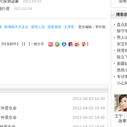
湿地
可探测迹象
2011-03-24
颗行星
2011-02-24
博客
盘点
量
欧洲南方天文台
研究人员
恒星系统
主序星
责任编辑：李中国
陈守
男人
宋宝
【
转发邮件
】【
】
【一键分享
】
韩雪
陈立
新疆
悠然
专访
小山
2012-04-03 10:49
有外星生命
2012-04-02 19:49
王宁：
有外星生命
2012-04-02 19:45
故事
在外星生命
2012-04-02 18:05