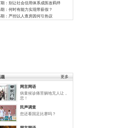
47期：别让社会信用体系成医改羁绊
46期：何时有能力实现带薪假？
45期：严控以人查房因何引热议
话题
更多
网言网语
病童候诊痛苦躺地无人让，
悲！
民声调查
您还看国足比赛吗？
网言网语