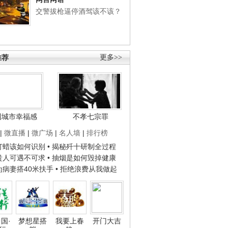
交警拔枪逼停酒驾该不该？
推荐
更多>>
国城市幸福感
不孝七宗罪
|
微直播
|
微广场
|
名人墙
|
排行榜
子打蜡该如何识别
• 揭秘歼十研制全过程
种贵人可遇不可求
• 抽烟是如何毁掉健康
人为病妻搭40米扶手
• 拒绝浪费从我做起
国·
梦想星搭
我要上春
开门大吉