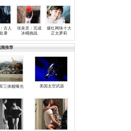
：古人
张泉灵：完成
爆红网络十大
处暑
冰桶挑战
正太萝莉
视频推荐
美国太空武器
军三体舰曝光