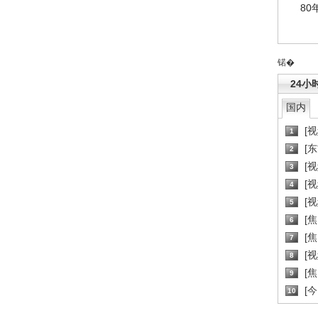
80
锘�
24小
国内
[
1
[
2
[
3
[
4
[
5
[
6
[焦
7
[
8
[
9
[
10