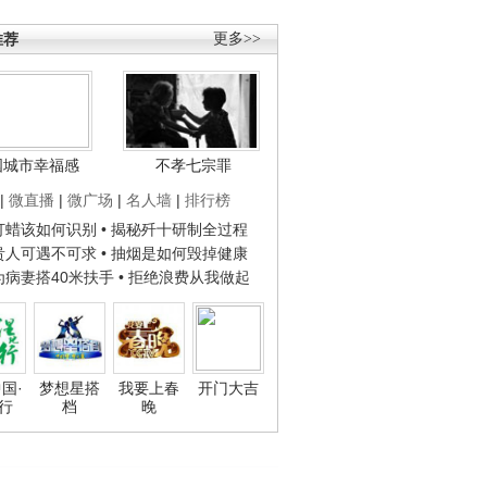
推荐
更多>>
国城市幸福感
不孝七宗罪
|
微直播
|
微广场
|
名人墙
|
排行榜
子打蜡该如何识别
• 揭秘歼十研制全过程
种贵人可遇不可求
• 抽烟是如何毁掉健康
人为病妻搭40米扶手
• 拒绝浪费从我做起
国·
梦想星搭
我要上春
开门大吉
行
档
晚