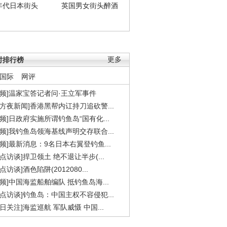
年代日本街头
英国男女街头醉酒
时排行榜
更多
国际
网评
视频]温家宝答记者问·王立军事件
东方夜新闻]香港黑帮内讧持刀追砍警...
视频]日政府实施所谓钓鱼岛“国有化...
视频]我钓鱼岛领海基线声明交存联合...
视频]最新消息：9名日本右翼登钓鱼...
焦点访谈]捍卫领土 绝不退让半步(...
点访谈]酒色陷阱(2012080...
视频]中国海监船舶编队 抵钓鱼岛海...
焦点访谈]钓鱼岛：中国主权不容侵犯...
今日关注]海监巡航 军队威慑 中国...