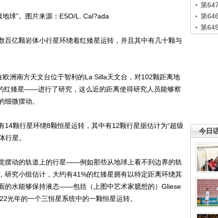
第6
球”。图片来源：ESO/L. Cal?ada
第6
第6
百亿颗岩体小行星环绕着红矮星运转，并且其中有几十颗与
欧洲南方天文台位于智利的La Silla天文台，对102颗距离地
谓的红矮星――进行了研究，这么近的距离使得研究人员能够察
的细微摆动。
4颗行星环绕8颗恒星运转，其中有12颗行星据估计为“超级
今日
岩体行星。
摆动的轨道上的行星――例如那些从地球上看不到边界的轨
，研究小组估计，大约有41%的红矮星拥有以特定距离环绕其
的水能够保持液态――包括（上图中艺术家臆想的）Gliese
约22光年的一个三恒星系统中的一颗恒星运转。