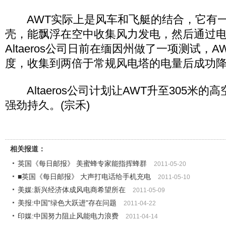
AWT实际上是风车和飞艇的结合，它有一
壳，能飘浮在空中收集风力发电，然后通过
Altaeros公司日前在缅因州做了一项测试，A
度，收集到两倍于常规风电塔的电量后成功
Altaeros公司计划让AWT升至305米的
强劲持久。(宗禾)
相关报道：
英国《每日邮报》 美蜜蜂专家能指挥蜂群
2011-05-20
■英国《每日邮报》 大声打电话给手机充电
2011-05-10
美媒:新兴经济体成风电商希望所在
2011-05-09
美报:中国"绿色大跃进"存在问题
2011-04-22
印媒:中国努力阻止风能电力浪费
2011-04-14