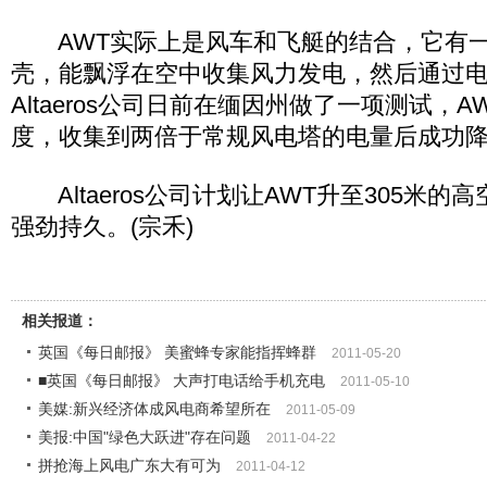
AWT实际上是风车和飞艇的结合，它有一
壳，能飘浮在空中收集风力发电，然后通过
Altaeros公司日前在缅因州做了一项测试，A
度，收集到两倍于常规风电塔的电量后成功
Altaeros公司计划让AWT升至305米的
强劲持久。(宗禾)
相关报道：
英国《每日邮报》 美蜜蜂专家能指挥蜂群
2011-05-20
■英国《每日邮报》 大声打电话给手机充电
2011-05-10
美媒:新兴经济体成风电商希望所在
2011-05-09
美报:中国"绿色大跃进"存在问题
2011-04-22
拼抢海上风电广东大有可为
2011-04-12