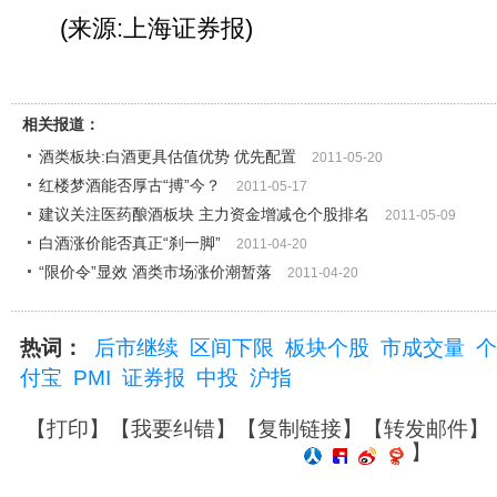
(来源:上海证券报)
相关报道：
酒类板块:白酒更具估值优势 优先配置
2011-05-20
红楼梦酒能否厚古“搏”今？
2011-05-17
建议关注医药酿酒板块 主力资金增减仓个股排名
2011-05-09
白酒涨价能否真正“刹一脚”
2011-04-20
“限价令”显效 酒类市场涨价潮暂落
2011-04-20
热词：
后市继续
区间下限
板块个股
市成交量
个
付宝
PMI
证券报
中投
沪指
【
打印
】【
我要纠错
】【
复制链接
】【
转发邮件
】
】