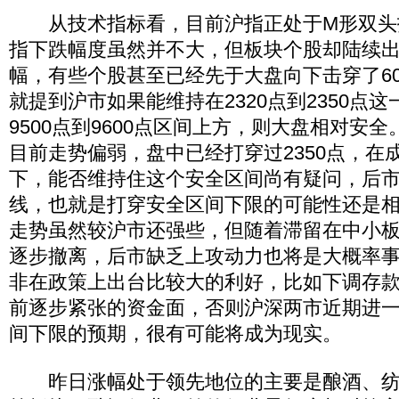
从技术指标看，目前沪指正处于M形双头
指下跌幅度虽然并不大，但板块个股却陆续
幅，有些个股甚至已经先于大盘向下击穿了6
就提到沪市如果能维持在2320点到2350点
9500点到9600点区间上方，则大盘相对安
目前走势偏弱，盘中已经打穿过2350点，在
下，能否维持住这个安全区间尚有疑问，后市
线，也就是打穿安全区间下限的可能性还是
走势虽然较沪市还强些，但随着滞留在中小
逐步撤离，后市缺乏上攻动力也将是大概率
非在政策上出台比较大的利好，比如下调存
前逐步紧张的资金面，否则沪深两市近期进
间下限的预期，很有可能将成为现实。
昨日涨幅处于领先地位的主要是酿酒、纺