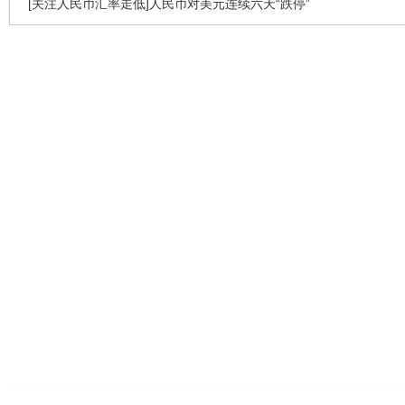
[关注人民币汇率走低]人民币对美元连续六天“跌停”