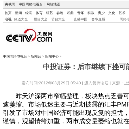
央视网
|
中国网络电视台
|
网站地图
首页
新闻
经济
体育
综艺
春晚
戏曲
音乐
科教
青少
文化
艺术
电视
频道大全
栏目大全
节目大全
直播中国
赛事直播
网络
中国网络电视台
>
新闻台
>
新闻中心
>
中投证券：后市继续下挫可
发布时间:2012年03月29日 05:40 |
进入复兴论坛
| 来源：上
昨天沪深两市窄幅整理，板块热点乏善可
速萎缩。市场低迷主要与近期披露的汇丰PM
引发了市场对中国经济可能出现反复的担忧
谨慎，观望情绪加重，两市成交量萎缩也就