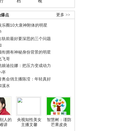
行
档
晚
劲爆点
更多 >>
娱乐圈10大衰神附体的明星
学
出轨前最好要深思的三个问题
和
领衔拥有神秘身份背景的明星
飞飞哥
姑娘迪拉娜：把压力变成动力
小卒
青奥会俏主播陈滢：年轻真好
和溪水
别人的
央视知性美女
智慧树：谨防
难讲
主播文馨
芒果皮炎