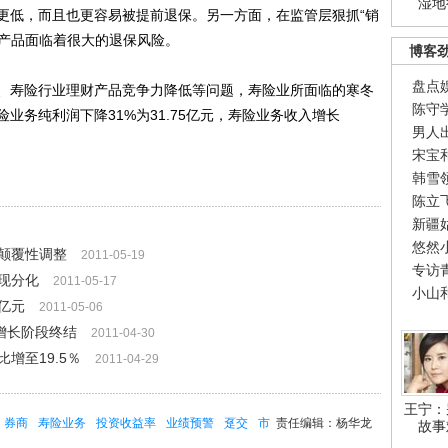
湿地
更低，而且也更容易被提前退保。另一方面，在监管层狠抓“销
险产品面临着很大的退保风险。
博客
盘点
寿险行业理财产品竞争力降低等问题，寿险业所面临的寒冬
陈守
业务纯利润下降31%为31.75亿元，寿险业务收入增长
男人
宋宝
韩雪
陈立
新疆
悠然
颠覆性调整
2011-05-19
专访
现分化
2011-05-17
小山
亿元
2011-05-06
增长阶段终结
2011-04-30
增至19.5％
2011-04-29
王宁：
券商
寿险业务
投资收益率
业绩预警
趸交
市
责任编辑：杨华龙
故事