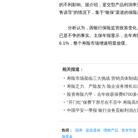
的不利影响。据介绍，趸交型产品利润率
售误导”的情况下，集于“银保”渠道的保
分析认为，因银行保险监管政策变化、
已是不争的事实。太保年报显示，去年寿险
6.1%，整个寿险市场增速明显放缓。
相关报道：
寿险市场面临三大挑战 营销员体制或
寿险乏力、产险发力 险企业务增长出
险资寿险六甲：去年收获保费8700多
“开门红”保费下滑尽在不言中 寿险高
中国平安一季报:银行业务贡献利润占比
热词：
国寿
提前退保
理财产品
资本市场
场资金