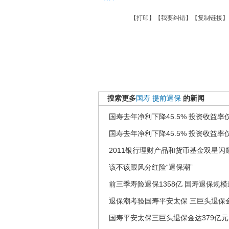
【
打印
】【
我要纠错
】【
复制链接
】
搜索更多
国寿
提前退保
的新闻
国寿去年净利下降45.5% 投资收益率仅
国寿去年净利下降45.5% 投资收益率仅
2011银行理财产品和货币基金双星闪
该不该跟风分红险“退保潮”
前三季寿险退保1358亿 国寿退保规
退保潮考验国寿平安太保 三巨头退保金
国寿平安太保三巨头退保金达379亿元