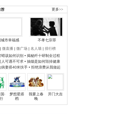
推荐
更多>>
国城市幸福感
不孝七宗罪
|
微直播
|
微广场
|
名人墙
|
排行榜
子打蜡该如何识别
• 揭秘歼十研制全过程
种贵人可遇不可求
• 抽烟是如何毁掉健康
人为病妻搭40米扶手
• 拒绝浪费从我做起
国·
梦想星搭
我要上春
开门大吉
行
档
晚