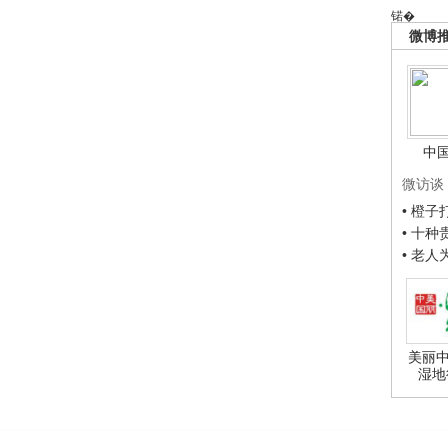
锘�
微博
中
微访谈
• 橙
• 十
• 老
美丽中
湿地