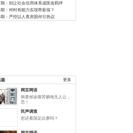
47期：别让社会信用体系成医改羁绊
46期：何时有能力实现带薪假？
45期：严控以人查房因何引热议
话题
更多
网言网语
病童候诊痛苦躺地无人让，
悲！
民声调查
您还看国足比赛吗？
网言网语