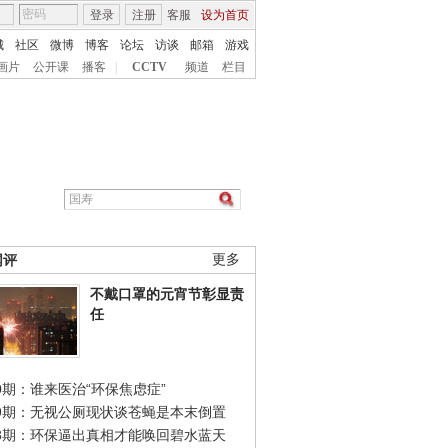
登录
注册
客服
设为首页
城
社区
微博
博客
论坛
访谈
邮箱
游戏
画片
公开课
播客
|
CCTV
频道
栏目
网评
更多
不戴口罩的元宵节彰显责
任
0期：谁来医治“环保焦虑症”
49期：无视公厕现状谈苍蝇是本末倒置
48期：环保逼出真相才能唤回碧水蓝天