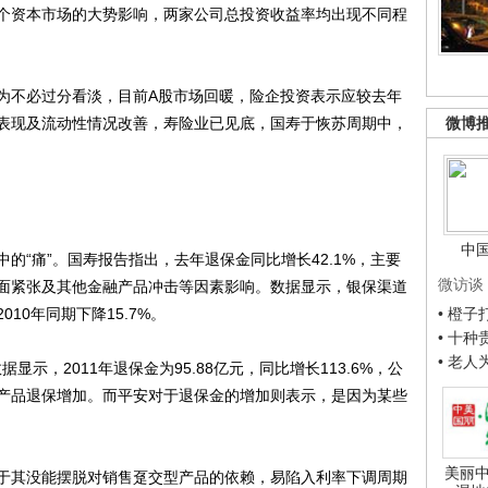
个资本市场的大势影响，两家公司总投资收益率均出现不同程
不必过分看淡，目前A股市场回暖，险企投资表示应较去年
表现及流动性情况改善，寿险业已见底，国寿于恢苏周期中，
微博
中
“痛”。国寿报告指出，去年退保金同比增长42.1%，主要
微访谈
面紧张及其他金融产品冲击等因素影响。数据显示，银保渠道
10年同期下降15.7%。
• 橙
• 十
• 老
，2011年退保金为95.88亿元，同比增长113.6%，公
产品退保增加。而平安对于退保金的增加则表示，是因为某些
美丽中
其没能摆脱对销售趸交型产品的依赖，易陷入利率下调周期