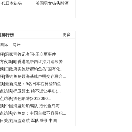
年代日本街头
英国男女街头醉酒
时排行榜
更多
国际
网评
视频]温家宝答记者问·王立军事件
东方夜新闻]香港黑帮内讧持刀追砍警...
视频]日政府实施所谓钓鱼岛“国有化...
视频]我钓鱼岛领海基线声明交存联合...
视频]最新消息：9名日本右翼登钓鱼...
焦点访谈]捍卫领土 绝不退让半步(...
点访谈]酒色陷阱(2012080...
视频]中国海监船舶编队 抵钓鱼岛海...
焦点访谈]钓鱼岛：中国主权不容侵犯...
今日关注]海监巡航 军队威慑 中国...