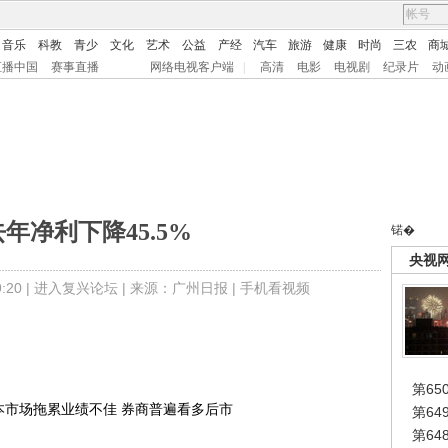
音乐
科教
青少
文化
艺术
公益
产经
汽车
旅游
健康
时尚
三农
商
直播中国
赛事直播
网络电视客户端
|
高清
电影
电视剧
纪录片
动
年净利下降45.5%
锘�
央视
20 |
进入复兴论坛
| 来源：广州日报 |
手机看视频
第65
本市场拖累业绩不佳 券商普遍看多后市
第6
第6