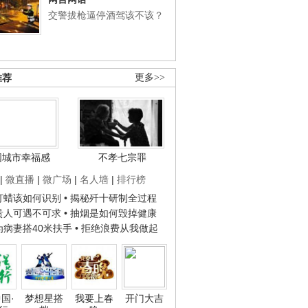
交警拔枪逼停酒驾该不该？
推荐
更多>>
国城市幸福感
不孝七宗罪
|
微直播
|
微广场
|
名人墙
|
排行榜
子打蜡该如何识别
• 揭秘歼十研制全过程
种贵人可遇不可求
• 抽烟是如何毁掉健康
人为病妻搭40米扶手
• 拒绝浪费从我做起
国·
梦想星搭
我要上春
开门大吉