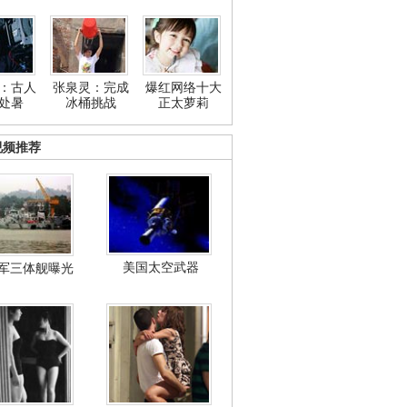
：古人
张泉灵：完成
爆红网络十大
处暑
冰桶挑战
正太萝莉
视频推荐
美国太空武器
军三体舰曝光