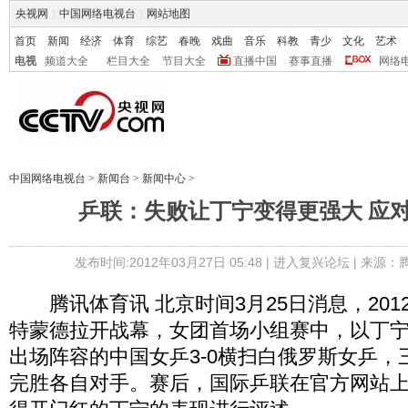
央视网
|
中国网络电视台
|
网站地图
首页
新闻
经济
体育
综艺
春晚
戏曲
音乐
科教
青少
文化
艺术
电视
频道大全
栏目大全
节目大全
直播中国
赛事直播
网络
中国网络电视台
>
新闻台
>
新闻中心
>
乒联：失败让丁宁变得更强大 应
发布时间:2012年03月27日 05:48 |
进入复兴论坛
| 来源：
腾讯体育讯 北京时间3月25日消息，201
特蒙德拉开战幕，女团首场小组赛中，以丁
出场阵容的中国女乒3-0横扫白俄罗斯女乒，
完胜各自对手。赛后，国际乒联在官方网站