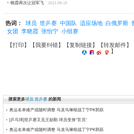
晓霞再次让冠军飞
2011-05-15
热词：
球员
世乒赛
中国队
适应场地
白俄罗斯
女团
李晓霞
张怡宁
小组赛
【
打印
】【
我要纠错
】【
复制链接
】【
转发邮件
】
】
搜索更多
球员
世乒赛
的新闻
奥运名单难产或随时调整 马龙马琳暗战丁宁PK郭跃
[乒乓球]世乒赛又见王励勤 球员变身“官员”
奥运名单难产或随时调整 马龙马琳暗战丁宁PK郭跃