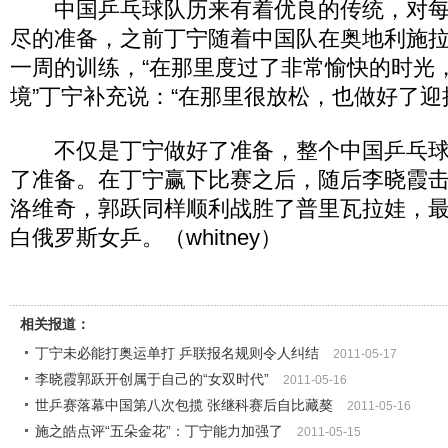
中国乒乓球队历来有着优良的传统，对每
尽的准备，之前丁宁随着中国队在奥地利施
一周的训练，“在那里度过了非常愉快的时光
境”丁宁补充说：“在那里很放松，也做好了迎
不仅是丁宁做好了准备，整个中国乒乓球
了准备。在丁宁赢下比赛之后，随后李晓霞击
洛维奇，郭跃同样顺利战胜了普里瓦拉娃，最终
白俄罗斯女乒。（whitney）
相关报道：
丁宁未必能打奥运单打 乒联报名规则令人纠结
2011-05-17
李晓霞郭跃开创属于自己的“女双时代”
2011-05-16
世乒赛落幕中国第八次包揽 张继科赛后自比藏獒
2011-05-16
施之皓点评“五朵金花”：丁宁能力加强了
2011-05-15