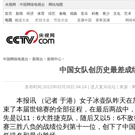
央视网
|
中国网络电视台
|
网站地图
首页
新闻
经济
体育
综艺
春晚
戏曲
音乐
科教
青少
文化
艺术
电视
频道大全
栏目大全
节目大全
直播中国
赛事直播
网络
中国网络电视台
>
新闻台
>
新闻中心
>
中国女队创历史最差成
发布时间:2012年03月26日 04:24 |
进入复兴论坛
| 来源：
本报讯 （记者 于港）女子冰壶队昨天在
束了本届世锦赛的全部征程，在最后两战中
先是以11：6大胜捷克队，随后又以5：6不
赛三胜八负的战绩位列第十一位，创下了中