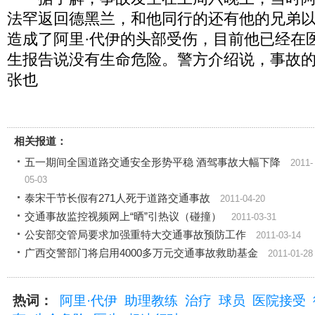
法罕返回德黑兰，和他同行的还有他的兄弟
造成了阿里·代伊的头部受伤，目前他已经在
生报告说没有生命危险。警方介绍说，事故
张也
相关报道：
五一期间全国道路交通安全形势平稳 酒驾事故大幅下降
2011-
05-03
泰宋干节长假有271人死于道路交通事故
2011-04-20
交通事故监控视频网上“晒”引热议（碰撞）
2011-03-31
公安部交管局要求加强重特大交通事故预防工作
2011-03-14
广西交警部门将启用4000多万元交通事故救助基金
2011-01-28
热词：
阿里·代伊
助理教练
治疗
球员
医院接受