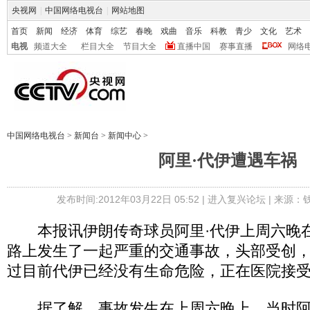
央视网
|
中国网络电视台
|
网站地图
首页
新闻
经济
体育
综艺
春晚
戏曲
音乐
科教
青少
文化
艺术
电视
频道大全
栏目大全
节目大全
直播中国
赛事直播
网络
中国网络电视台
>
新闻台
>
新闻中心
>
阿里·代伊遭遇车祸
发布时间:2012年03月22日 05:52 |
进入复兴论坛
| 来源：
本报讯伊朗传奇球员阿里·代伊上周六晚
路上发生了一起严重的交通事故，头部受创
过目前代伊已经没有生命危险，正在医院接
据了解，事故发生在上周六晚上，当时阿