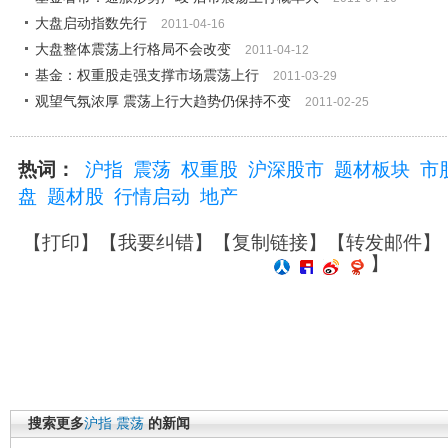
大盘启动指数先行
2011-04-16
大盘整体震荡上行格局不会改变
2011-04-12
基金：权重股走强支撑市场震荡上行
2011-03-29
观望气氛浓厚 震荡上行大趋势仍保持不变
2011-02-25
热词：
沪指
震荡
权重股
沪深股市
题材板块
市
盘
题材股
行情启动
地产
【
打印
】【
我要纠错
】【
复制链接
】【
转发邮件
】
】
搜索更多
沪指
震荡
的新闻