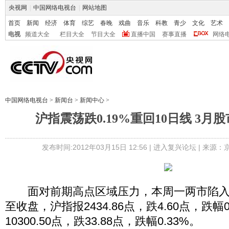
央视网
|
中国网络电视台
|
网站地图
首页
新闻
经济
体育
综艺
春晚
戏曲
音乐
科教
青少
文化
艺术
电视
频道大全
栏目大全
节目大全
直播中国
赛事直播
网络
中国网络电视台
>
新闻台
>
新闻中心
>
沪指震荡跌0.19%重回10日线 3月股
发布时间:2012年03月15日 12:56 |
进入复兴论坛
| 来源：
面对前期高点区域压力，本周一两市陷入
至收盘，沪指报2434.86点，跌4.60点，跌幅
10300.50点，跌33.88点，跌幅0.33%。