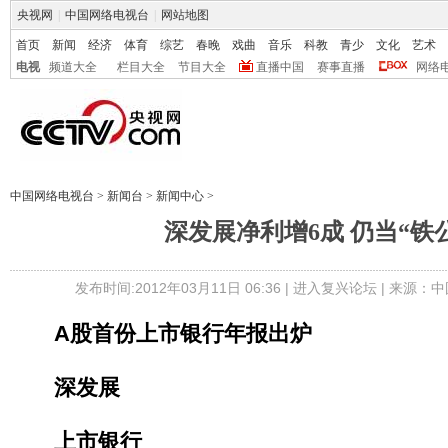
央视网
|
中国网络电视台
|
网站地图
首页
新闻
经济
体育
综艺
春晚
戏曲
音乐
科教
青少
文化
艺术
电视
频道大全
栏目大全
节目大全
直播中国
赛事直播
网络
中国网络电视台
>
新闻台
>
新闻中心
>
深发展净利增6成 仍当“铁
发布时间:2012年03月11日 06:36 |
进入复兴论坛
| 来源：中
A股首份上市银行年报出炉
深发展
上市银行