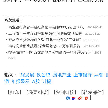
相关报道：
商业银行高管年薪处高位 年薪超300万者达38人
2011-05-11
工行农行一季度财报出炉 净利润增长突飞猛进
2011-04-29
存款充裕贷款增速放缓 河北一季存款"三级跳"
2011-04-19
银行高管薪酬披露 深发展老总825万年薪居首
2011-04-13
揭秘"最富"一族 52家房地产公司高管平均年薪57.7万
2011-
04-01
热词：
深发展
铁公鸡
房地产业
上市银行
高管
润
年报显示
A股
计提
【
打印
】【
我要纠错
】【
复制链接
】【
转发邮件
】
】