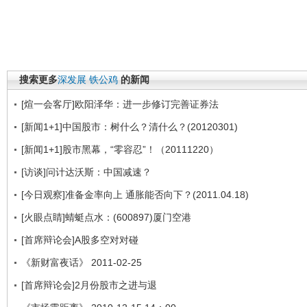
搜索更多
深发展
铁公鸡
的新闻
[煊一会客厅]欧阳泽华：进一步修订完善证券法
[新闻1+1]中国股市：树什么？清什么？(20120301)
[新闻1+1]股市黑幕，“零容忍”！（20111220）
[访谈]问计达沃斯：中国减速？
[今日观察]准备金率向上 通胀能否向下？(2011.04.18)
[火眼点睛]蜻蜓点水：(600897)厦门空港
[首席辩论会]A股多空对对碰
《新财富夜话》 2011-02-25
[首席辩论会]2月份股市之进与退