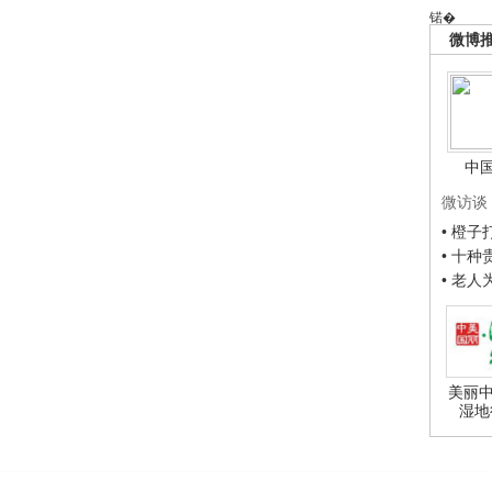
锘�
微博
中
微访谈
• 橙
• 十
• 老
美丽中
湿地