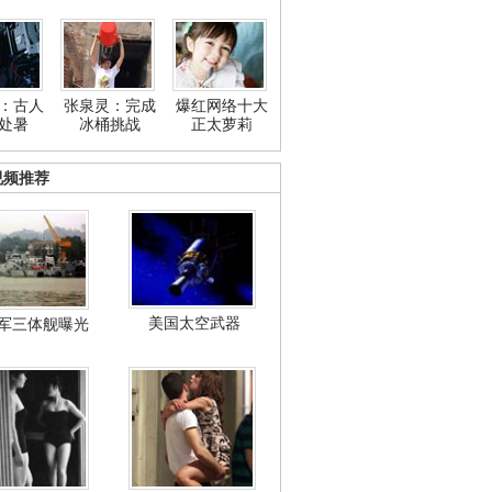
：古人
张泉灵：完成
爆红网络十大
处暑
冰桶挑战
正太萝莉
视频推荐
美国太空武器
军三体舰曝光