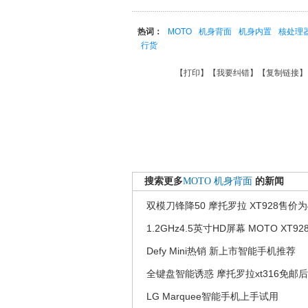
热词：
MOTO
机身背面
机身内置
核处理
行货
【
打印
】【
我要纠错
】【
复制链接
】
搜索更多
MOTO
机身背面
的新闻
双模刀锋降50 摩托罗拉 XT928售价为
1.2GHz4.5英寸HD屏幕 MOTO XT92
Defy Mini热销 新上市智能手机推荐
全键盘智能诱惑 摩托罗拉xt316免邮后7
LG Marquee智能手机上手试用