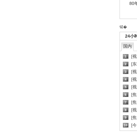
80
锘�
24小
国内
[
1
[
2
[
3
[
4
[
5
[
6
[焦
7
[
8
[
9
[
10