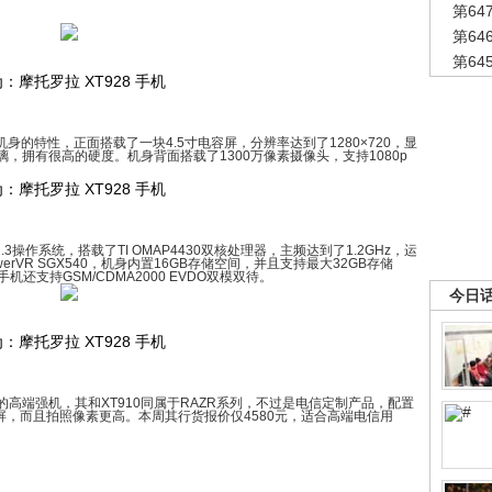
第6
第6
第6
：摩托罗拉 XT928 手机
机身的特性，正面搭载了一块4.5寸电容屏，分辨率达到了1280×720，显
玻璃，拥有很高的硬度。机身背面搭载了1300万像素摄像头，支持1080p
：摩托罗拉 XT928 手机
.3操作系统，搭载了TI OMAP4430双核处理器，主频达到了1.2GHz，运
PowerVR SGX540，机身内置16GB存储空间，并且支持最大32GB存储
机还支持GSM/CDMA2000 EVDO双模双待。
今日
：摩托罗拉 XT928 手机
高端强机，其和XT910同属于RAZR系列，不过是电信定制产品，配置
大屏，而且拍照像素更高。本周其行货报价仅4580元，适合高端电信用