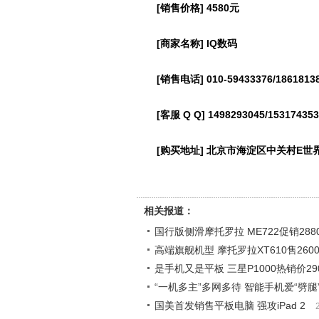
[销售价格] 4580元
[商家名称] IQ数码
[销售电话] 010-59433376/1861813
[客服 Q Q] 1498293045/15317435
[购买地址] 北京市海淀区中关村E世界A
相关报道：
国行版侧滑摩托罗拉 ME722促销288
高端旗舰机型 摩托罗拉XT610售260
是手机又是平板 三星P1000热销价29
“一机多主”多网多待 智能手机爱“劈腿
国美首发销售平板电脑 强攻iPad 2