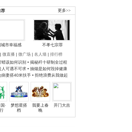
推荐
更多>>
国城市幸福感
不孝七宗罪
|
微直播
|
微广场
|
名人墙
|
排行榜
子打蜡该如何识别
• 揭秘歼十研制全过程
种贵人可遇不可求
• 抽烟是如何毁掉健康
人为病妻搭40米扶手
• 拒绝浪费从我做起
国·
梦想星搭
我要上春
开门大吉
行
档
晚