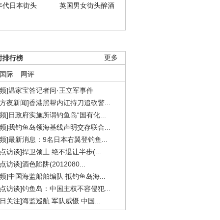
年代日本街头
英国男女街头醉酒
时排行榜
更多
国际
网评
视频]温家宝答记者问·王立军事件
东方夜新闻]香港黑帮内讧持刀追砍警...
视频]日政府实施所谓钓鱼岛“国有化...
视频]我钓鱼岛领海基线声明交存联合...
视频]最新消息：9名日本右翼登钓鱼...
焦点访谈]捍卫领土 绝不退让半步(...
点访谈]酒色陷阱(2012080...
视频]中国海监船舶编队 抵钓鱼岛海...
焦点访谈]钓鱼岛：中国主权不容侵犯...
今日关注]海监巡航 军队威慑 中国...