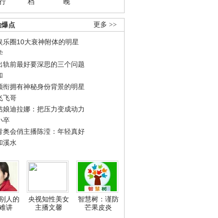
行
档
晚
劲爆点
更多 >>
娱乐圈10大衰神附体的明星
学
出轨前最好要深思的三个问题
和
领衔拥有神秘身份背景的明星
飞飞哥
姑娘迪拉娜：把压力变成动力
小卒
青奥会俏主播陈滢：年轻真好
和溪水
别人的
央视知性美女
智慧树：谨防
难讲
主播文馨
芒果皮炎