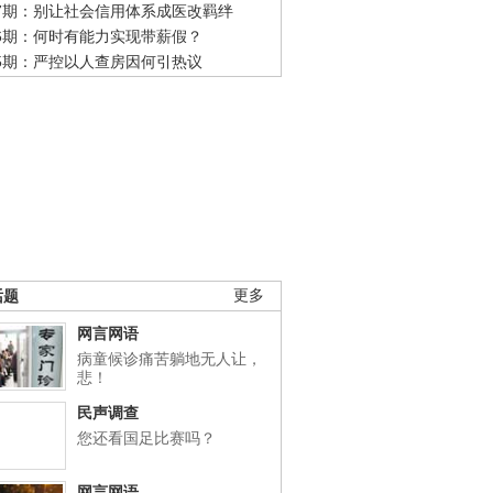
47期：别让社会信用体系成医改羁绊
46期：何时有能力实现带薪假？
45期：严控以人查房因何引热议
话题
更多
网言网语
病童候诊痛苦躺地无人让，
悲！
民声调查
您还看国足比赛吗？
网言网语