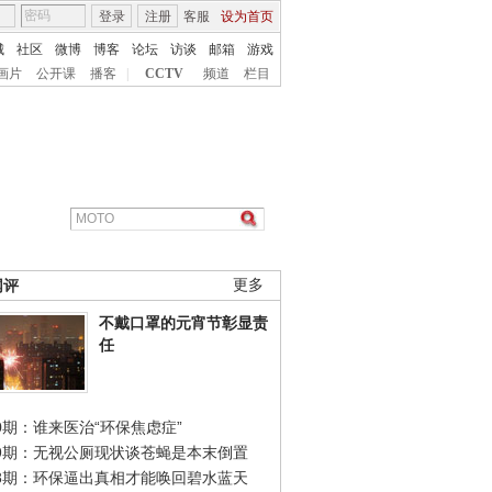
登录
注册
客服
设为首页
城
社区
微博
博客
论坛
访谈
邮箱
游戏
画片
公开课
播客
|
CCTV
频道
栏目
网评
更多
不戴口罩的元宵节彰显责
任
0期：谁来医治“环保焦虑症”
49期：无视公厕现状谈苍蝇是本末倒置
48期：环保逼出真相才能唤回碧水蓝天