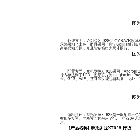
图为
外观方面，MOTO XT928保持了RAZR超薄
示效果相当出色，而且采用了康宁Gorilla耐刮
高清视频拍摄，并且能够输出大尺寸照片。
图为
配置方面，摩托罗拉XT928采用了Android 2
行内存达到了1GB，图形芯片为Imagination 
卡。GPS、WiFi、蓝牙等功能也都具备，此外，手
图为
编辑点评：摩托罗拉XT928是一款配置出色的
有很多改动。屏幕方面其采用了4.5寸的720P
户。
[产品名称] 摩托罗拉XT928 行货