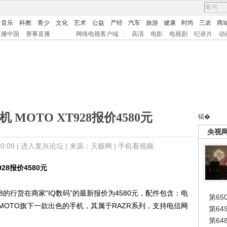
音乐
科教
青少
文化
艺术
公益
产经
汽车
旅游
健康
时尚
三农
商
直播中国
赛事直播
网络电视客户端
|
高清
电影
电视剧
纪录片
动
 MOTO XT928报价4580元
锘�
央视
:09 |
进入复兴论坛
| 来源：天极网 |
手机看视频
928报价4580元
8的行货在商家“IQ数码”的最新报价为4580元，配件包含：电
第65
MOTO旗下一款出色的手机，其属于RAZR系列，支持电信网
第6
第6