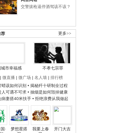
交警拔枪逼停酒驾该不该？
推荐
更多>>
国城市幸福感
不孝七宗罪
|
微直播
|
微广场
|
名人墙
|
排行榜
子打蜡该如何识别
• 揭秘歼十研制全过程
种贵人可遇不可求
• 抽烟是如何毁掉健康
人为病妻搭40米扶手
• 拒绝浪费从我做起
国·
梦想星搭
我要上春
开门大吉