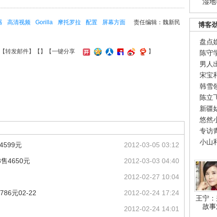
湿地
器
高清视频
Gorilla
摩托罗拉
配置
屏幕方面
责任编辑：魏新民
博客
盘点
【
转发邮件
】【
】
【一键分享
】
陈守
男人
宋宝
韩雪
陈立
新疆
悠然
专访
小山
4599元
2012-03-05 03:12
8售4650元
2012-03-03 04:40
2012-02-27 10:04
86元02-22
2012-02-24 17:24
王宁：
故事
2012-02-24 14:01