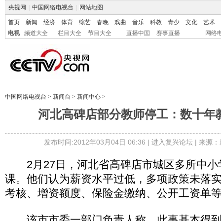
央视网
|
中国网络电视台
|
网站地图
首页
新闻
经济
体育
综艺
春晚
戏曲
音乐
科教
青少
文化
艺术
电视
频道大全
栏目大全
节目大全
直播中国
赛事直播
网络
中国网络电视台
>
新闻台
>
新闻中心
>
河北高碑店部分教师停工：数十年
发布时间:2012年03月04日 06:36 |
进入复兴论坛
| 来源：
2月27日，河北省高碑店市城区多所中小
课。他们认为薪资水平过低，多项政策未落
考核、增资额度、保险金缴纳、公开工资单等
该市市委一部门负责人称，此事基本得到